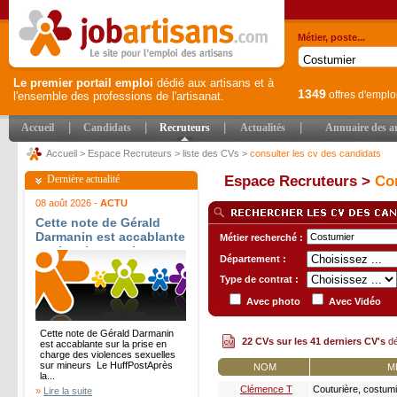
Métier, poste...
Le premier portail emploi
dédié aux artisans et à
1349
offres d'emplo
l'ensemble des professions de l'artisanat.
|
|
|
|
Accueil
Candidats
Recruteurs
Actualités
Annuaire des ar
Accueil
>
Espace Recruteurs
>
liste des CVs
>
consulter les cv des candidats
Dernière actualité
Espace Recruteurs >
Con
08 août 2026 -
ACTU
Cette note de Gérald
Darmanin est accablante
Métier recherché :
sur la prise en charge
Département :
des violences sexuelles
sur mineurs - Le
Type de contrat :
HuffPost
Avec photo
Avec Vidéo
Cette note de Gérald Darmanin
22 CVs sur les 41 derniers CV's
dé
est accablante sur la prise en
charge des violences sexuelles
sur mineurs Le HuffPostAprès
NOM
M
la...
Clémence T
Couturière, costum
»
Lire la suite