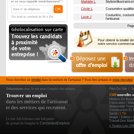
et on vous rappelle immédiatement* !
Mathilde L
Styliste/illustratrice
OK
Cécile L
Costumière qualifié
Couturière, costumi
Lucie J
*Du lundi au vendredi de 9h à 19h
l'artisanat
Pag
Pour obtenir la totalité des ré
notre service commercia
Vous cherchez un
emploi
dans les métiers de l'artisanat ? Vous êtes artisans et
vous recrutez
Jobartisans
.com, le site pour l'emploi des artisans
Plan Du Site
|
J
Trouver un emploi
1349
nouvelles o
Métiers De Bou
dans les métiers de l'artisanat
Fabrication / Ma
Automobile Tran
et des services qui recrutent.
Construction Et 
Santé
(179)
Image / Edition /
Le site JobArtisans.com fait partie
Travail Des Mat
du portail de l'emploi le
CercledesEmplois
» Toutes Les Off