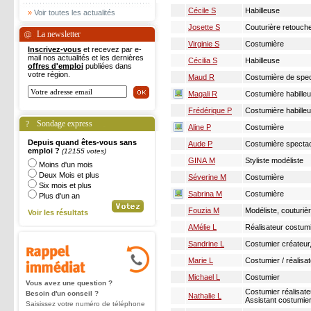
Cécile S
Habilleuse
»
Voir toutes les actualités
Josette S
Couturière retouch
La newsletter
Virginie S
Costumière
Inscrivez-vous
et recevez par e-
mail nos actualités et les dernières
Cécilia S
Habilleuse
offres d'emploi
publiées dans
votre région.
Maud R
Costumière de spec
Magali R
Costumière habille
Frédérique P
Costumière habille
Sondage express
Aline P
Costumière
Depuis quand êtes-vous sans
Aude P
Costumière specta
emploi ?
(12155 votes)
GINA M
Styliste modéliste
Moins d'un mois
Deux Mois et plus
Séverine M
Costumière
Six mois et plus
Sabrina M
Costumière
Plus d'un an
Fouzia M
Modéliste, couturiè
Voir les résultats
AMélie L
Réalisateur costum
Sandrine L
Costumier créateur,
Marie L
Costumier / réalisa
Michael L
Costumier
Vous avez une question ?
Costumier réalisate
Besoin d'un conseil ?
Nathalie L
Assistant costumie
Saisissez votre numéro de téléphone