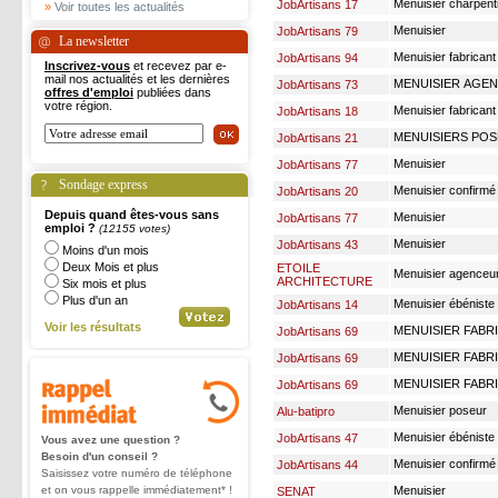
Menuisier charpent
JobArtisans 17
»
Voir toutes les actualités
Menuisier
JobArtisans 79
La newsletter
Menuisier fabricant 
JobArtisans 94
Inscrivez-vous
et recevez par e-
mail nos actualités et les dernières
MENUISIER AGE
JobArtisans 73
offres d'emploi
publiées dans
votre région.
Menuisier fabricant
JobArtisans 18
MENUISIERS PO
JobArtisans 21
Menuisier
JobArtisans 77
Sondage express
Menuisier confirmé
JobArtisans 20
Depuis quand êtes-vous sans
Menuisier
JobArtisans 77
emploi ?
(12155 votes)
Menuisier
JobArtisans 43
Moins d'un mois
Deux Mois et plus
ETOILE
Menuisier agenceu
ARCHITECTURE
Six mois et plus
Plus d'un an
Menuisier ébéniste
JobArtisans 14
Voir les résultats
MENUISIER FABRI
JobArtisans 69
MENUISIER FABRI
JobArtisans 69
MENUISIER FABR
JobArtisans 69
Menuisier poseur
Alu-batipro
Menuisier ébéniste
JobArtisans 47
Vous avez une question ?
Besoin d'un conseil ?
Menuisier confirmé
JobArtisans 44
Saisissez votre numéro de téléphone
et on vous rappelle immédiatement* !
Menuisier
SENAT