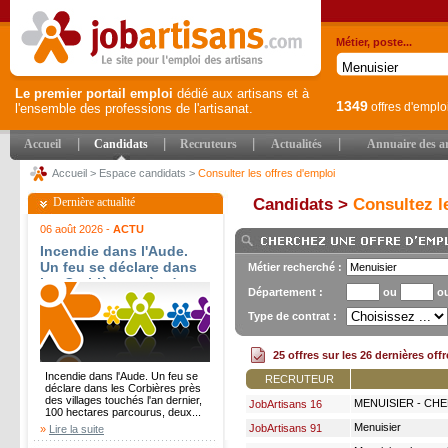
Métier, poste...
Le premier portail emploi
dédié aux artisans et à
1349
offres d'emplo
l'ensemble des professions de l'artisanat.
|
|
|
|
Accueil
Candidats
Recruteurs
Actualités
Annuaire des ar
Accueil
>
Espace candidats
>
Consulter les offres d'emploi
Dernière actualité
Candidats >
Consultez le
06 août 2026 -
ACTU
Incendie dans l'Aude.
Un feu se déclare dans
Métier recherché :
les Corbières près des
Département :
ou
o
villages touchés l'an
dernier, 100 hectares
Type de contrat :
parcourus, deux villages
confinés et des
25 offres sur les 26 dernières off
habitations menacées -
Incendie dans l'Aude. Un feu se
France 3 Régions
RECRUTEUR
déclare dans les Corbières près
des villages touchés l'an dernier,
MENUISIER - CHE
JobArtisans 16
100 hectares parcourus, deux...
Menuisier
JobArtisans 91
»
Lire la suite