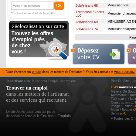
OK
Menuisier bois
JobArtisans 68
Treehouse Experts
Menuisier charpent
*Du lundi au vendredi de 9h à 19h
LLC
MENUISIER AGE
JobArtisans 69
Menuisier charpent
JobArtisans 74
Pag
Vous cherchez un
emploi
dans les métiers de l'artisanat ? Vous êtes artisans et
vous recrutez
Jobartisans
.com, le site pour l'emploi des artisans
Plan Du Site
|
J
Trouver un emploi
1349
nouvelles o
Métiers De Bou
dans les métiers de l'artisanat
Automobile Tran
Fabrication / Ma
et des services qui recrutent.
Construction Et 
Image / Edition /
Mode / Beauté
(
Le site JobArtisans.com fait partie
Santé
(84)
du portail de l'emploi le
CercledesEmplois
» Toutes Les Off