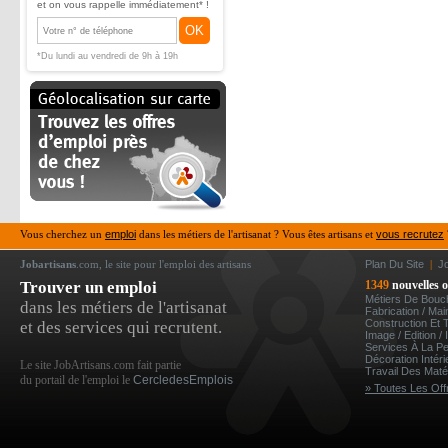
et on vous rappelle immédiatement* !
OK
*Du lundi au vendredi de 9h à 19h
Vous cherchez un
emploi
dans les métiers de l'artisanat ? Vous êtes artisans et
vous recrutez
Jobartisans
.com, le site pour l'emploi des artisans
Plan Du Site
|
J
Trouver un emploi
1349
nouvelles o
Métiers De Bou
dans les métiers de l'artisanat
Fabrication / Ma
Construction Et 
et des services qui recrutent.
Image / Edition /
Services À La P
Décoration Intér
Le site JobArtisans.com fait partie
Travail Des Mat
du portail de l'emploi le
CercledesEmplois
» Toutes Les Off