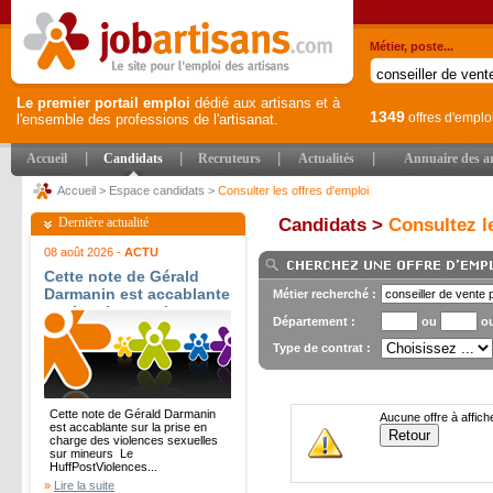
Métier, poste...
Le premier portail emploi
dédié aux artisans et à
1349
offres d'emplo
l'ensemble des professions de l'artisanat.
|
|
|
|
Accueil
Candidats
Recruteurs
Actualités
Annuaire des ar
Accueil
>
Espace candidats
>
Consulter les offres d'emploi
Dernière actualité
Candidats >
Consultez le
08 août 2026 -
ACTU
Cette note de Gérald
Darmanin est accablante
Métier recherché :
sur la prise en charge
Département :
ou
o
des violences sexuelles
sur mineurs - Le
Type de contrat :
HuffPost
Cette note de Gérald Darmanin
Aucune offre à affich
est accablante sur la prise en
charge des violences sexuelles
sur mineurs Le
HuffPostViolences...
»
Lire la suite