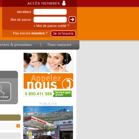
Identifiant :
Mot de passe :
» Mot de passe oublié ?
Pas encore
membre
?
|
rvices & prestations
Nous contacter
PUBLICITÉ