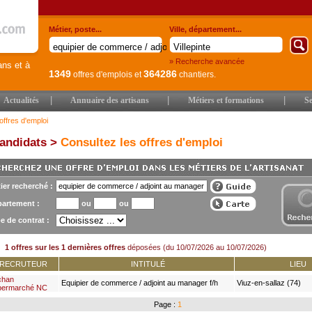
Métier, poste...
Ville, département...
» Recherche avancée
ans et à
1349
364286
offres d'emplois
et
chantiers.
|
|
|
Actualités
Annuaire des artisans
Métiers et formations
Se
offres d'emploi
andidats >
Consultez les offres d'emploi
ier recherché :
artement :
ou
ou
e de contrat :
1 offres sur les 1 dernières offres
déposées (du 10/07/2026 au 10/07/2026)
RECRUTEUR
INTITULÉ
LIEU
chan
Equipier de commerce / adjoint au manager f/h
Viuz-en-sallaz (74)
permarché NC
Page :
1