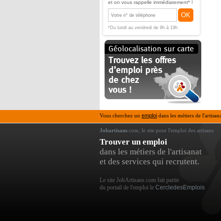
et on vous rappelle immédiatement* !
OK
*Du lundi au vendredi de 9h à 19h
Vous cherchez un
emploi
dans les métiers de l'artisan
Jobartisans
.com, le site pour l'emploi des artisans
Trouver un emploi
dans les métiers de l'artisanat
et des services qui recrutent.
Le site JobArtisans.com fait partie
du portail de l'emploi le
CercledesEmplois