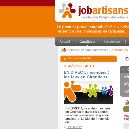
Le premier portail emploi
dédié aux artis
l'ensemble des professions de l'artisanat.
|
|
|
Accueil
Candidats
Recruteurs
Accueil
>
Espace candidats
>
Consulter les 
Dernière actualité
C
06 août 2026 -
ACTU
EN DIRECT, incendies :
les feux en Gironde et
Mét
dans les Landes
Dép
reconnus « sinistres de
grande ampleur » - Le
Typ
Monde.fr
EN DIRECT, incendies : les feux
en Gironde et dans les Landes
reconnus « sinistres de grande
Au
ampleur » Le Monde.frIncendie
Su
en...
»
Lire la suite