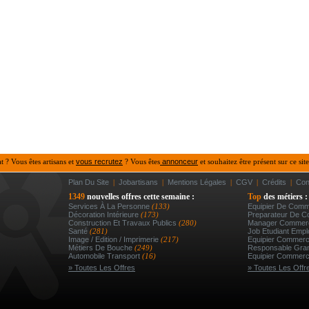
at ? Vous êtes artisans et
vous recrutez
? Vous êtes
annonceur
et souhaitez être présent sur ce site
Plan Du Site
|
Jobartisans
|
Mentions Légales
|
CGV
|
Crédits
|
Con
1349
nouvelles offres cette semaine :
Top
des métiers :
Services À La Personne
(133)
Equipier De Comm
Décoration Intérieure
(173)
Preparateur De 
Construction Et Travaux Publics
(280)
Manager Commerc
Santé
(281)
Job Etudiant Empl
Image / Edition / Imprimerie
(217)
Equipier Commerc
Métiers De Bouche
(249)
Responsable Gran
Automobile Transport
(16)
Equipier Commerc
» Toutes Les Offres
» Toutes Les Offr