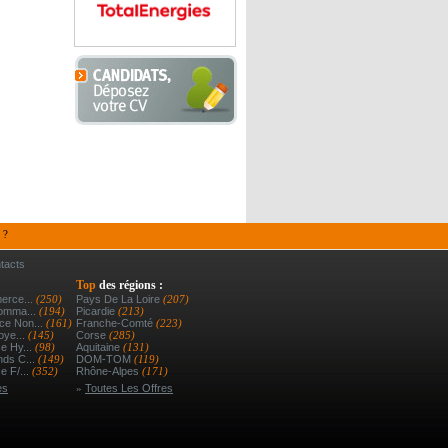
 ?
tacts
Top
des régions :
erce...
(250)
Pays De La Loire
(207)
Comma...
(194)
Picardie
(213)
e Non...
(161)
Franche-Comté
(223)
oye...
(145)
Corse
(285)
e Hy...
(98)
Aquitaine
(131)
ds C...
(149)
DOM-TOM
(119)
e F/...
(352)
Rhône-Alpes
(171)
es
»
Toutes Les Offres