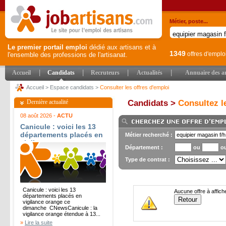
Métier, poste...
Le premier portail emploi
dédié aux artisans et à
1349
offres d'emplo
l'ensemble des professions de l'artisanat.
|
|
|
|
Accueil
Candidats
Recruteurs
Actualités
Annuaire des ar
Accueil
>
Espace candidats
>
Consulter les offres d'emploi
Dernière actualité
Candidats >
Consultez le
08 août 2026 -
ACTU
Canicule : voici les 13
départements placés en
Métier recherché :
vigilance orange ce
Département :
ou
o
dimanche - CNews
Type de contrat :
Canicule : voici les 13
Aucune offre à affich
départements placés en
vigilance orange ce
dimanche CNewsCanicule : la
vigilance orange étendue à 13...
»
Lire la suite