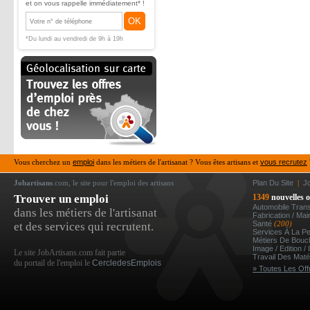
et on vous rappelle immédiatement* !
OK
*Du lundi au vendredi de 9h à 19h
Vous cherchez un
emploi
dans les métiers de l'artisanat ? Vous êtes artisans et
vous recrutez
Jobartisans
.com, le site pour l'emploi des artisans
Plan Du Site
|
J
Trouver un emploi
1349
nouvelles o
Automobile Tran
dans les métiers de l'artisanat
Fabrication / Ma
Santé
(200)
et des services qui recrutent.
Services À La P
Métiers De Bou
Image / Edition /
Le site JobArtisans.com fait partie
Travail Des Mat
du portail de l'emploi le
CercledesEmplois
» Toutes Les Off