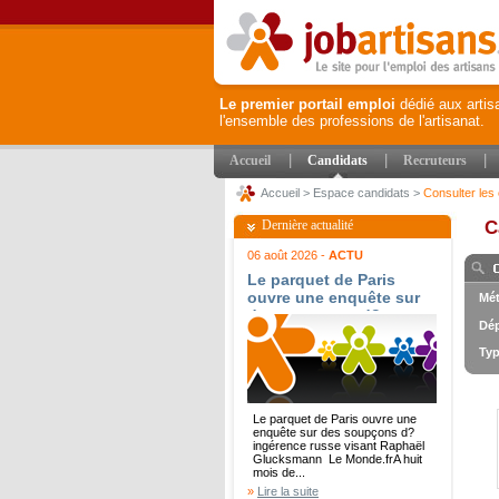
Le premier portail emploi
dédié aux artis
l'ensemble des professions de l'artisanat.
|
|
|
Accueil
Candidats
Recruteurs
Accueil
>
Espace candidats
>
Consulter les 
Dernière actualité
C
06 août 2026 -
ACTU
Le parquet de Paris
ouvre une enquête sur
Mét
des soupçons d?
Dép
ingérence russe visant
Raphaël Glucksmann -
Typ
Le Monde.fr
Le parquet de Paris ouvre une
enquête sur des soupçons d?
ingérence russe visant Raphaël
Glucksmann Le Monde.frA huit
mois de...
»
Lire la suite