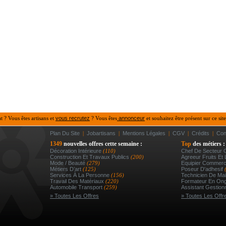
at ? Vous êtes artisans et
vous recrutez
? Vous êtes
annonceur
et souhaitez être présent sur ce site
Plan Du Site
|
Jobartisans
|
Mentions Légales
|
CGV
|
Crédits
|
Con
1349
nouvelles offres cette semaine :
Top
des métiers :
Décoration Intérieure
(110)
Chef De Secteur
Construction Et Travaux Publics
(200)
Agreeur Fruits Et 
Mode / Beauté
(279)
Equipier Commerc
Métiers D’art
(125)
Poseur D'adhesif
Services À La Personne
(156)
Technicien De Mai
Travail Des Matériaux
(220)
Formateur En Ongl
Automobile Transport
(259)
Assistant Gestionn
» Toutes Les Offres
» Toutes Les Offr