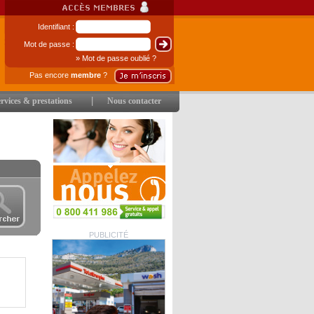
Identifiant :
Mot de passe :
» Mot de passe oublié ?
Pas encore
membre
?
|
rvices & prestations
Nous contacter
PUBLICITÉ