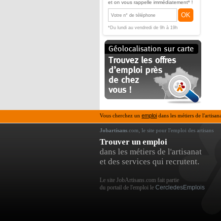
et on vous rappelle immédiatement* !
OK
*Du lundi au vendredi de 9h à 19h
Vous cherchez un
emploi
dans les métiers de l'artisan
Jobartisans
.com, le site pour l'emploi des artisans
Trouver un emploi
dans les métiers de l'artisanat
et des services qui recrutent.
Le site JobArtisans.com fait partie
du portail de l'emploi le
CercledesEmplois