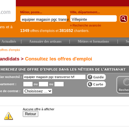
Métier, poste...
Ville, département...
» Recherche avancée
ans et à
1349
381652
offres d'emplois
et
chantiers.
|
|
|
Actualités
Annuaire des artisans
Métiers et formations
Se
offres d'emploi
andidats >
Consultez les offres d'emploi
ier recherché :
artement :
ou
ou
e de contrat :
Aucune offre à afficher