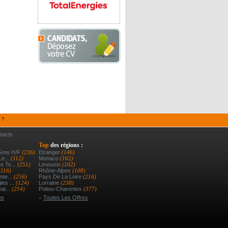
 ?
tacts
Top
des régions :
 Gms H/f
(236)
Etranger
(146)
Le...
(112)
Monaco
(162)
e Te...
(251)
Limousin
(102)
(116)
Rhône-Alpes
(108)
nte...
(256)
Pays De La Loire
(216)
es ...
(124)
Lorraine
(238)
ai...
(254)
Poitou-Charentes
(377)
es
»
Toutes Les Offres