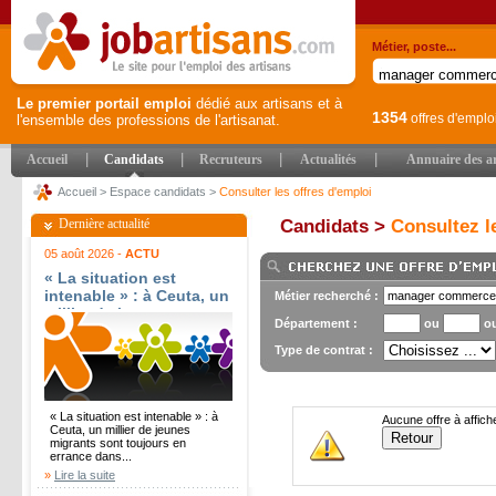
Métier, poste...
Le premier portail emploi
dédié aux artisans et à
1354
offres d'emplo
l'ensemble des professions de l'artisanat.
|
|
|
|
Accueil
Candidats
Recruteurs
Actualités
Annuaire des ar
Accueil
>
Espace candidats
>
Consulter les offres d'emploi
Dernière actualité
Candidats >
Consultez le
05 août 2026 -
ACTU
« La situation est
intenable » : à Ceuta, un
Métier recherché :
millier de jeunes
Département :
ou
o
migrants sont toujours
en errance dans l?
Type de contrat :
enclave - Ouest-France
« La situation est intenable » : à
Aucune offre à affich
Ceuta, un millier de jeunes
migrants sont toujours en
errance dans...
»
Lire la suite