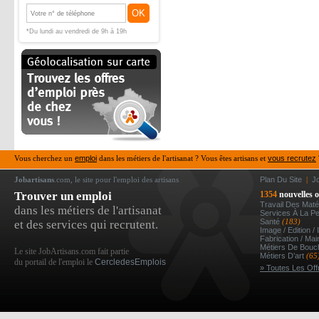
OK
*Du lundi au vendredi de 9h à 19h
Vous cherchez un
emploi
dans les métiers de l'artisanat ? Vous êtes artisans et
vous recrutez
Jobartisans
.com, le site pour l'emploi des artisans
Plan Du Site
|
J
Trouver un emploi
1354
nouvelles o
Travail Des Mat
dans les métiers de l'artisanat
Services À La P
Santé
(183)
et des services qui recrutent.
Image / Edition /
Fabrication / Ma
Métiers De Bou
Le site JobArtisans.com fait partie
Métiers D’art
(65
du portail de l'emploi le
CercledesEmplois
» Toutes Les Off