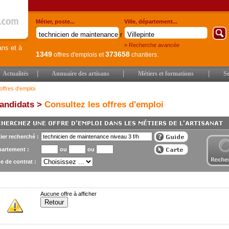
Métier, poste...
Ville, département...
» Recherche avancée
ans et à
1349
373658
offres d'emplois
et
chantiers.
|
|
|
Actualités
Annuaire des artisans
Métiers et formations
Se
offres d'emploi
andidats >
Consultez les offres d'emploi
ier recherché :
artement :
ou
ou
e de contrat :
Aucune offre à afficher