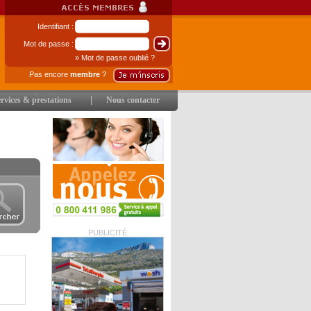
Identifiant :
Mot de passe :
» Mot de passe oublié ?
Pas encore
membre
?
|
rvices & prestations
Nous contacter
PUBLICITÉ