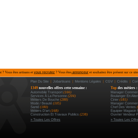
at ? Vous êtes artisans et
vous recrutez
? Vous êtes
annonceur
et souhaitez être présent sur ce site
Plan Du Site
|
Jobartisans
|
Mentions Légales
|
CGV
|
Crédits
|
Con
1349
nouvelles offres cette semaine :
Top
des métiers :
Automobile Transport
(166)
Manager Commerc
Services À La Personne
(204)
Boulanger En Alter
Métiers De Bouche
(288)
Cirier
(181)
Mode / Beauté
(105)
Manager Commerc
Santé
(180)
Chef Des Ventes
Métiers D’art
(168)
Equipier Magasin 
Construction Et Travaux Publics
(238)
Ouvrier Vendeur Pf
» Toutes Les Offres
» Toutes Les Offr