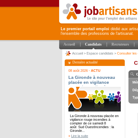
Le premier portail emploi
dédié aux artis
l'ensemble des professions de l'artisanat.
|
|
|
Accueil
Candidats
Recruteurs
Accueil
>
Espace candidats
>
Consulter les 
Dernière actualité
C
08 août 2026 -
ACTU
La Gironde à nouveau
placée en vigilance
Mét
rouge incendies à
Dép
compter de ce samedi 8
août - Sud Ouest
Typ
La Gironde à nouveau placée en
vigilance rouge incendies à
compter de ce samedi 8
août Sud OuestIncendies : la
Gironde...
»
Lire la suite