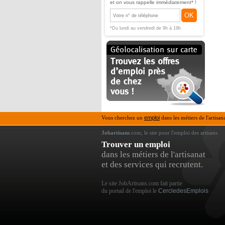
et on vous rappelle immédiatement* !
OK
*Du lundi au vendredi de 9h à 19h
Vous cherchez un
emploi
dans les métiers de l'artisan
Jobartisans
.com, le site pour l'emploi des artisans
Trouver un emploi
dans les métiers de l'artisanat
et des services qui recrutent.
Le site JobArtisans.com fait partie
du portail de l'emploi le
CercledesEmplois