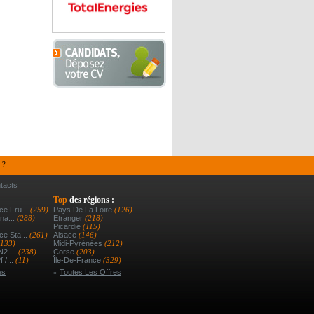
 ?
tacts
Top
des régions :
e Fru...
(259)
Pays De La Loire
(126)
na...
(288)
Etranger
(218)
Picardie
(115)
e Sta...
(261)
Alsace
(146)
(133)
Midi-Pyrénées
(212)
N2 ...
(238)
Corse
(203)
 /...
(11)
Île-De-France
(329)
es
»
Toutes Les Offres