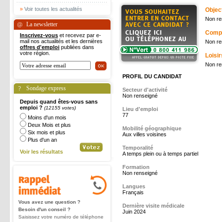
»
Voir toutes les actualités
Object
Non re
La newsletter
Comp
Inscrivez-vous
et recevez par e-
mail nos actualités et les dernières
Non re
offres d'emploi
publiées dans
votre région.
Loisir
Non re
PROFIL DU CANDIDAT
Sondage express
Secteur d'activité
Non renseigné
Depuis quand êtes-vous sans
emploi ?
(12155 votes)
Lieu d'emploi
77
Moins d'un mois
Deux Mois et plus
Mobilité géographique
Six mois et plus
Aux villes voisines
Plus d'un an
Temporalité
Voir les résultats
A temps plein ou à temps partiel
Formation
Non renseigné
Langues
Français
Vous avez une question ?
Dernière visite médicale
Besoin d'un conseil ?
Juin 2024
Saisissez votre numéro de téléphone