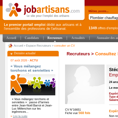
Métier, poste...
Le premier portail emploi
dédié aux artisans et à
1349
offres d'emplo
l'ensemble des professions de l'artisanat.
|
|
|
|
Accueil
Candidats
Recruteurs
Actualités
Annuaire des ar
Accueil
>
Espace Recruteurs
>
consulter un CV
Dernière actualité
Recruteurs >
Consultez 
07 août 2026 -
ACTU
« Vous mélangez
Sté
torchons et serviettes »
: passe d?armes entre
Emp
Jean-Noël Barrot et
24 ans
Jean-Luc Mélenchon sur
les ingérences
Le mee
étrangères - Le Parisien
Expéri
Type d
« Vous mélangez torchons et
Salair
serviettes » : passe d?armes
entre Jean-Noël Barrot et Jean-
Luc Mélenchon sur les
CV N°16651
Expér
ingérences...
568 fois
Fiche vue
Non re
»
Lire la suite