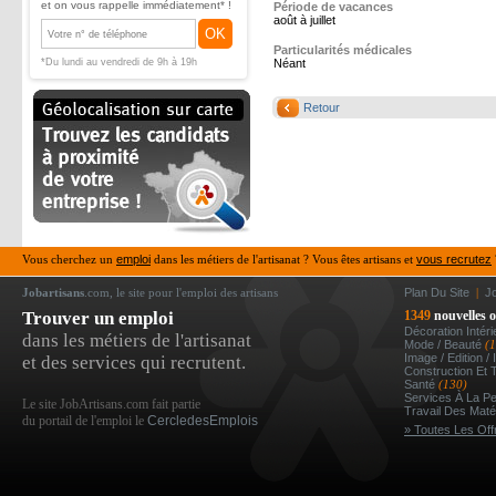
et on vous rappelle immédiatement* !
Période de vacances
août à juillet
OK
Particularités médicales
*Du lundi au vendredi de 9h à 19h
Néant
Retour
Vous cherchez un
emploi
dans les métiers de l'artisanat ? Vous êtes artisans et
vous recrutez
Jobartisans
.com, le site pour l'emploi des artisans
Plan Du Site
|
J
Trouver un emploi
1349
nouvelles o
Décoration Intér
dans les métiers de l'artisanat
Mode / Beauté
(
Image / Edition /
et des services qui recrutent.
Construction Et 
Santé
(130)
Services À La P
Le site JobArtisans.com fait partie
Travail Des Mat
du portail de l'emploi le
CercledesEmplois
» Toutes Les Off