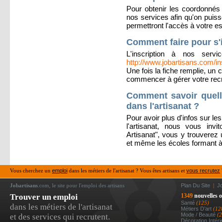
Pour obtenir les coordonnés 
nos services afin qu'on puiss
permettront l'accès à votre 
Comment faire pour s'i
L'inscription à nos serv
http://www.jobartisans.com/in
Une fois la fiche remplie, u
commencer à gérer votre rec
Comment savoir quell
dans l'artisanat ?
Pour avoir plus d'infos sur le
l'artisanat, nous vous inv
Artisanat", vous y trouverez 
et même les écoles formant à
Vous cherchez un
emploi
dans les métiers de l'artisanat ? Vous êtes artisans et
vous recrutez
Jobartisans
.com, le site pour l'emploi des artisans
Plan Du Site
|
J
Trouver un emploi
1349
nouvelles o
Santé
(125)
dans les métiers de l'artisanat
Métiers D’art
(12
Mode / Beauté
(
et des services qui recrutent.
Décoration Intér