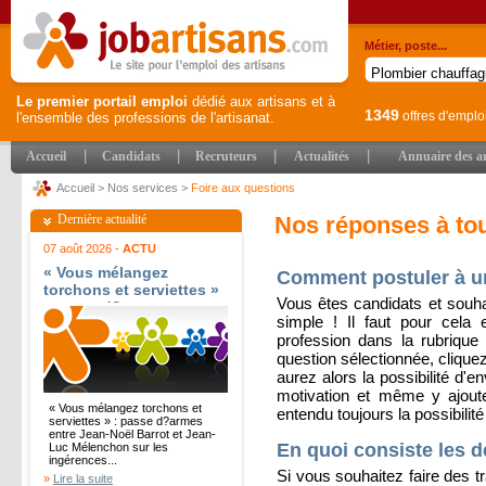
Métier, poste...
Le premier portail emploi
dédié aux artisans et à
1349
offres d'emplo
l'ensemble des professions de l'artisanat.
|
|
|
|
Accueil
Candidats
Recruteurs
Actualités
Annuaire des ar
Accueil
>
Nos services
>
Foire aux questions
Dernière actualité
Nos réponses à to
07 août 2026 -
ACTU
« Vous mélangez
Comment postuler à un
torchons et serviettes »
Vous êtes candidats et souha
: passe d?armes entre
simple ! Il faut pour cela
Jean-Noël Barrot et
profession dans la rubrique 
Jean-Luc Mélenchon sur
question sélectionnée, clique
les ingérences
étrangères - Le Parisien
aurez alors la possibilité d'e
motivation et même y ajout
« Vous mélangez torchons et
entendu toujours la possibilit
serviettes » : passe d?armes
entre Jean-Noël Barrot et Jean-
En quoi consiste les 
Luc Mélenchon sur les
ingérences...
Si vous souhaitez faire des t
»
Lire la suite