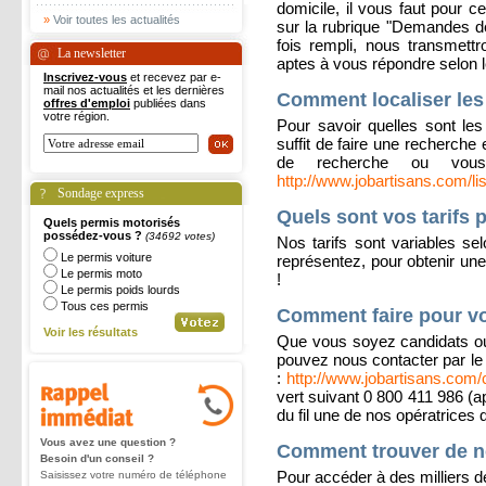
domicile, il vous faut pour ce
»
Voir toutes les actualités
sur la rubrique "Demandes de
fois rempli, nous transmett
La newsletter
aptes à vous répondre selon le
Inscrivez-vous
et recevez par e-
mail nos actualités et les dernières
Comment localiser les 
offres d'emploi
publiées dans
votre région.
Pour savoir quelles sont les 
suffit de faire une recherche 
de recherche ou vous
http://www.jobartisans.com/li
Sondage express
Quels sont vos tarifs 
Quels permis motorisés
possédez-vous ?
(34692 votes)
Nos tarifs sont variables se
Le permis voiture
représentez, pour obtenir une
Le permis moto
!
Le permis poids lourds
Tous ces permis
Comment faire pour vo
Voir les résultats
Que vous soyez candidats ou
pouvez nous contacter par le b
:
http://www.jobartisans.com
vert suivant 0 800 411 986 (a
du fil une de nos opératrices 
Vous avez une question ?
Comment trouver de n
Besoin d'un conseil ?
Pour accéder à des milliers de
Saisissez votre numéro de téléphone