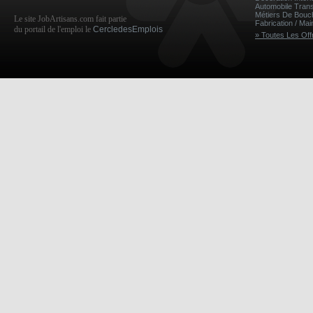
Automobile Tran
Métiers De Bou
Le site JobArtisans.com fait partie
Fabrication / Ma
du portail de l'emploi le
CercledesEmplois
» Toutes Les Off