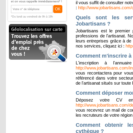
et on vous rappelle immédiatement* !
il vous suffit de consulter not
:
http://www.jobartisans.com/
OK
Quels sont les ser
*Du lundi au vendredi de 9h à 19h
Jobartisans ?
Jobartisans est le premier 
professions de l'artisanat. N
leurs entreprises grâce à de
nos services, cliquez ici :
htt
Comment m'inscrire à l
L'inscription à l'annu
http://www.jobartisans.com/in
vous recontactera pour vous 
référencé dans votre secteur
de l'artisanat situés sur toute 
Comment déposer mon
Déposez votre CV en 
http://www.jobartisans.com/d
vous recevrez un mail de conf
les recruteurs de votre région 
Comment obtenir l
cvthèque ?