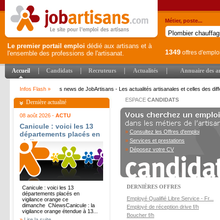
Métier, poste...
Le premier portail emploi
dédié aux artisans et à
1349
offres d'emplo
l'ensemble des professions de l'artisanat.
|
|
|
|
Accueil
Candidats
Recruteurs
Actualités
Annuaire des ar
Infos Flash »
news de JobArtisans - Les actualités artisanales et celles des diffé
ESPACE
CANDIDATS
Dernière actualité
JobArtisans - Les actualités artisanales et celles des différentes entreprises du sec
08 août 2026 -
ACTU
Canicule : voici les 13
artisanales et celles des différentes entreprises du secteur
»
Consultez les Offres d'emploi
départements placés en
»
Services et prestations
vigilance orange ce
dimanche - CNews
»
Déposez votre CV
DERNIÈRES OFFRES
Canicule : voici les 13
départements placés en
Employé Qualifié Libre Service - Fr...
vigilance orange ce
dimanche CNewsCanicule : la
Employé de réception drive f/h
vigilance orange étendue à 13...
Boucher f/h
»
Lire la suite