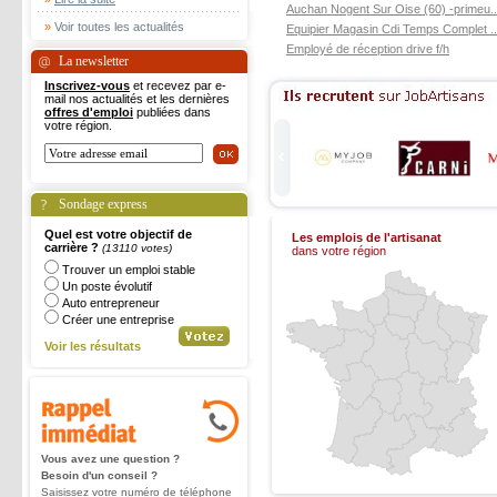
Auchan Nogent Sur Oise (60) -primeu..
»
Voir toutes les actualités
Equipier Magasin Cdi Temps Complet ..
Employé de réception drive f/h
La newsletter
Inscrivez-vous
et recevez par e-
mail nos actualités et les dernières
offres d'emploi
publiées dans
votre région.
Sondage express
Quel est votre objectif de
Les emplois de l'artisanat
carrière ?
(13110 votes)
dans votre région
Trouver un emploi stable
Un poste évolutif
Auto entrepreneur
Créer une entreprise
Voir les résultats
Vous avez une question ?
Besoin d'un conseil ?
Saisissez votre numéro de téléphone