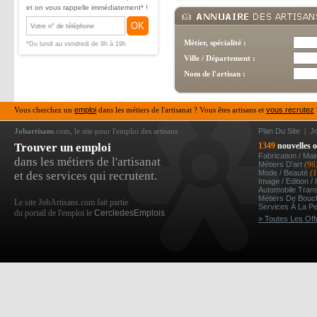
et on vous rappelle immédiatement* !
OK
Métier, spécialité :
*Du lundi au vendredi de 9h à 19h
Ville / Département :
Nom de l'artisan :
Vous cherchez un
emploi
dans les métiers de l'artisanat ? Vous êtes artisans et
vous recrutez
Jobartisans
.com, le site pour l'emploi des artisans
Plan Du Site
|
J
Trouver un emploi
1349
nouvelles o
Fabrication / Ma
dans les métiers de l'artisanat
Métiers D’art
(96
Mode / Beauté
(
et des services qui recrutent.
Image / Edition /
Automobile Tran
Métiers De Bou
Le site JobArtisans.com fait partie
Services À La P
du portail de l'emploi le
CercledesEmplois
» Toutes Les Off