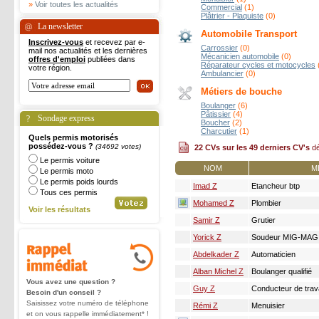
»
Voir toutes les actualités
Commercial
(1)
Plâtrier - Plaquiste
(0)
La newsletter
Automobile Transport
Inscrivez-vous
et recevez par e-
Carrossier
(0)
mail nos actualités et les dernières
Mécanicien automobile
(0)
offres d'emploi
publiées dans
Réparateur cycles et motocycles
votre région.
Ambulancier
(0)
Métiers de bouche
Boulanger
(6)
Pâtissier
(4)
Sondage express
Boucher
(2)
Charcutier
(1)
Quels permis motorisés
possédez-vous ?
(34692 votes)
22 CVs sur les 49 derniers CV's
dé
Le permis voiture
NOM
M
Le permis moto
Le permis poids lourds
Imad Z
Etancheur btp
Tous ces permis
Mohamed Z
Plombier
Voir les résultats
Samir Z
Grutier
Yorick Z
Soudeur MIG-MAG
Abdelkader Z
Automaticien
Alban Michel Z
Boulanger qualifié
Vous avez une question ?
Guy Z
Conducteur de tra
Besoin d'un conseil ?
Saisissez votre numéro de téléphone
Rémi Z
Menuisier
et on vous rappelle immédiatement* !