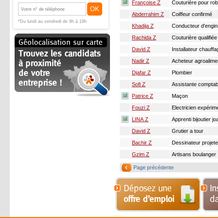
Françoise Z
Couturière pour ro
OK
Abderrahim Z
Coiffeur confirmé
*Du lundi au vendredi de 9h à 19h
Khadija Z
Conducteur d'engin
Rachida Z
Couturière qualifiée
David Z
Installateur chauffag
Nadir Z
Acheteur agroalime
Djafar Z
Plombier
Sofi Z
Assistante comptab
Patrice Z
Maçon
Fouzi Z
Electricien expérim
LINA Z
Apprenti bijoutier joai
David Z
Grutier a tour
Bachir Z
Dessinateur projet
Gzim Z
Artisans boulanger
Page précédente