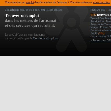
Vous cherchez un
emploi
dans les métiers de l'artisanat ? Vous êtes artisans et
vous recrutez
Jobartisans
.com, le site pour l'emploi des artisans
Plan Du Site
|
J
Trouver un emploi
1347
nouvelles o
Travail Des Mat
dans les métiers de l'artisanat
Fabrication / Ma
Automobile Tran
et des services qui recrutent.
Image / Edition /
Décoration Intér
Santé
(281)
Le site JobArtisans.com fait partie
Construction Et 
du portail de l'emploi le
CercledesEmplois
» Toutes Les Off