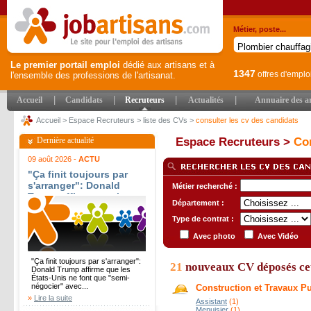
Métier, poste...
Le premier portail emploi
dédié aux artisans et à
1347
offres d'emplo
l'ensemble des professions de l'artisanat.
|
|
|
|
Accueil
Candidats
Recruteurs
Actualités
Annuaire des ar
Accueil
>
Espace Recruteurs
>
liste des CVs
>
consulter les cv des candidats
Dernière actualité
Espace Recruteurs >
Con
09 août 2026 -
ACTU
"Ça finit toujours par
s'arranger": Donald
Métier recherché :
Trump affirme que les
Département :
États-Unis ne font que
"semi-négocier" avec
Type de contrat :
l'Iran -
Avec photo
Avec Vidéo
fr.news.yahoo.com
"Ça finit toujours par s'arranger":
21
nouveaux CV déposés ce
Donald Trump affirme que les
États-Unis ne font que "semi-
négocier" avec...
Construction et Travaux P
»
Lire la suite
Assistant
(1)
Menuisier
(1)