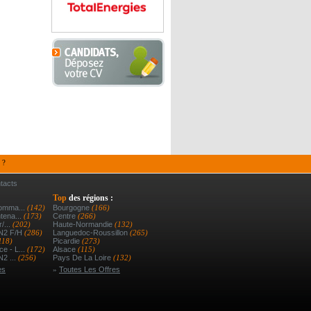
 ?
tacts
Top
des régions :
Comma...
(142)
Bourgogne
(166)
tena...
(173)
Centre
(266)
/...
(202)
Haute-Normandie
(132)
 N2 F/h
(286)
Languedoc-Roussillon
(265)
118)
Picardie
(273)
e - L...
(172)
Alsace
(115)
N2 ...
(256)
Pays De La Loire
(132)
es
»
Toutes Les Offres