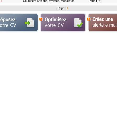
Couturiers artisans, stylistes, modélistes
Paris (75)
LI
Page :
1