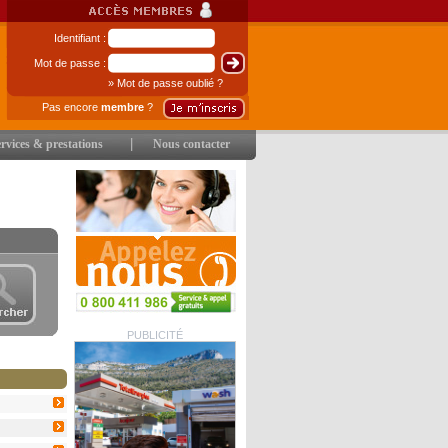
Identifiant :
Mot de passe :
» Mot de passe oublié ?
Pas encore
membre
?
|
rvices & prestations
Nous contacter
PUBLICITÉ