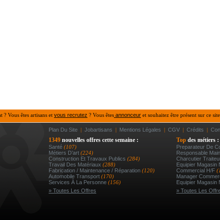
at ? Vous êtes artisans et
vous recrutez
? Vous êtes
annonceur
et souhaitez être présent sur ce site
Plan Du Site
|
Jobartisans
|
Mentions Légales
|
CGV
|
Crédits
|
Con
1349
nouvelles offres cette semaine :
Top
des métiers :
Santé
(107)
Preparateur De 
Métiers D’art
(224)
Responsable Main
Construction Et Travaux Publics
(284)
Charcutier Traiteur
Travail Des Matériaux
(288)
Equipier Magasin
Fabrication / Maintenance / Réparation
(120)
Commercial H/f
(
Automobile Transport
(170)
Manager Commerc
Services À La Personne
(156)
Equipier Magasin 
» Toutes Les Offres
» Toutes Les Offr