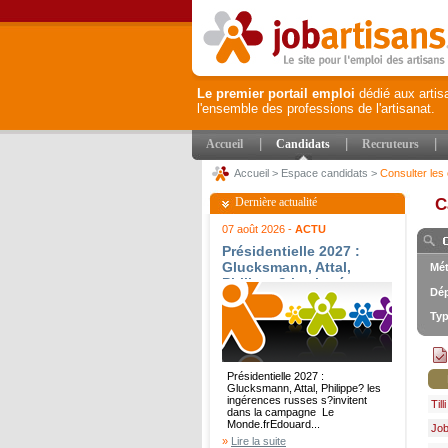
Le premier portail emploi
dédié aux artis
l'ensemble des professions de l'artisanat.
|
|
|
Accueil
Candidats
Recruteurs
Accueil
>
Espace candidats
>
Consulter les 
Dernière actualité
C
07 août 2026 -
ACTU
Présidentielle 2027 :
Glucksmann, Attal,
Mét
Philippe? les ingérences
Dép
russes s?invitent dans
la campagne - Le
Typ
Monde.fr
Présidentielle 2027 :
Glucksmann, Attal, Philippe? les
ingérences russes s?invitent
Tilli
dans la campagne Le
Monde.frEdouard...
Job
»
Lire la suite