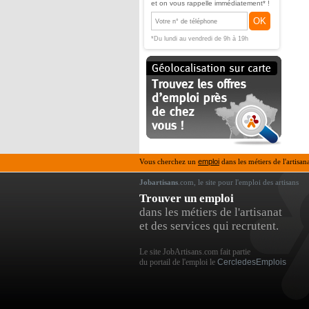
et on vous rappelle immédiatement* !
OK
*Du lundi au vendredi de 9h à 19h
Vous cherchez un
emploi
dans les métiers de l'artisan
Jobartisans
.com, le site pour l'emploi des artisans
Trouver un emploi
dans les métiers de l'artisanat
et des services qui recrutent.
Le site JobArtisans.com fait partie
du portail de l'emploi le
CercledesEmplois