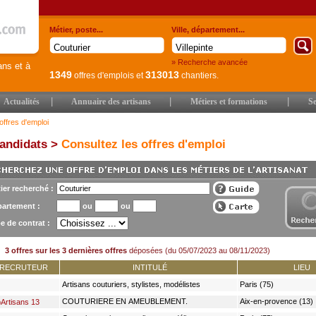
Métier, poste...
Ville, département...
» Recherche avancée
ans et à
1349
313013
offres d'emplois
et
chantiers.
|
|
|
Actualités
Annuaire des artisans
Métiers et formations
Se
offres d'emploi
andidats >
Consultez les offres d'emploi
ier recherché :
artement :
ou
ou
e de contrat :
3 offres sur les 3 dernières offres
déposées (du 05/07/2023 au 08/11/2023)
RECRUTEUR
INTITULÉ
LIEU
Artisans couturiers, stylistes, modélistes
Paris (75)
COUTURIERE EN AMEUBLEMENT.
Aix-en-provence (13)
Artisans 13