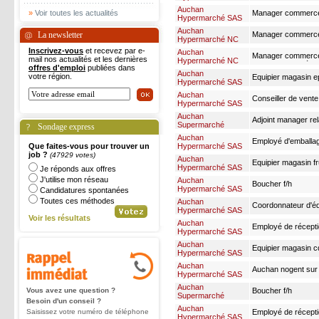
Auchan
»
Voir toutes les actualités
Manager commerce
Hypermarché SAS
Auchan
La newsletter
Manager commerce -
Hypermarché NC
Inscrivez-vous
et recevez par e-
Auchan
Manager commerce -
mail nos actualités et les dernières
Hypermarché NC
parfumerie hygiène 
offres d'emploi
publiées dans
Auchan
votre région.
Equipier magasin ep
Hypermarché SAS
Auchan
Conseiller de vente 
Hypermarché SAS
Auchan
Adjoint manager rela
Supermarché
Sondage express
Auchan
Que faites-vous pour trouver un
Hypermarché SAS
job ?
(47929 votes)
Auchan
Equipier magasin fr
Hypermarché SAS
Je réponds aux offres
J'utilise mon réseau
Auchan
Boucher f/h
Hypermarché SAS
Candidatures spontanées
Toutes ces méthodes
Auchan
Coordonnateur d'équ
Hypermarché SAS
Voir les résultats
Auchan
Employé de réceptio
Hypermarché SAS
Auchan
Equipier magasin c
Hypermarché SAS
Auchan
Auchan nogent sur o
Hypermarché SAS
Auchan
Vous avez une question ?
Boucher f/h
Supermarché
Besoin d'un conseil ?
Auchan
Saisissez votre numéro de téléphone
Employé de réceptio
Hypermarché SAS