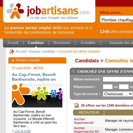
Métier, poste...
Le premier portail emploi
dédié aux artisans et à
1349
offres d'emplo
l'ensemble des professions de l'artisanat.
|
|
|
|
Accueil
Candidats
Recruteurs
Actualités
Annuaire des ar
Accueil
>
Espace candidats
>
Consulter les offres d'emploi
Dernière actualité
Candidats >
Consultez le
07 août 2026 -
ACTU
Au Cap-Ferret, Benoît
Bartherotte, maître en
Métier recherché :
son royaume - Le
Département :
ou
o
Monde.fr
Type de contrat :
25 offres sur les 1349 dernières o
Au Cap-Ferret, Benoît
RECRUTEUR
Bartherotte, maître en son
royaume Le Monde.frBenoît
Auchan
Manager de rayons 
Bartherotte a créé un pare-feu
Supermarché
face aux...
Auchan
Manager commerce
»
Lire la suite
Hypermarché NC