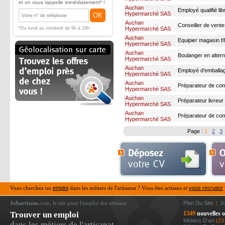
et on vous rappelle immédiatement* !
Auchan
Employé qualifié lib
Hypermarché SAS
OK
n2 f/h
Auchan
*Du lundi au vendredi de 9h à 19h
Hypermarché SAS
Auchan
Equipier magasin f/h
Hypermarché SAS
Auchan
Boulanger en altern
Hypermarché SAS
Auchan
Employé d'emballag
Hypermarché SAS
Auchan
Préparateur de co
Hypermarché SAS
soleil" h/f
Auchan
Préparateur livreur 
Hypermarché SAS
samedi/di
Auchan
Préparateur de comm
Hypermarché SAS
Page :
1
2
3
Vous cherchez un
emploi
dans les métiers de l'artisanat ? Vous êtes artisans et
vous recrutez
Jobartisans
.com, le site pour l'emploi des artisans
Plan Du Site
|
J
Trouver un emploi
1349
nouvelles o
Métiers D’art
(23
dans les métiers de l'artisanat