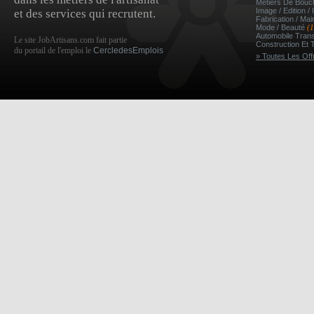
Métiers De Bou
Image / Edition /
et des services qui recrutent.
Fabrication / Ma
Mode / Beauté
(
Automobile Tran
Le site JobArtisans.com fait partie
Construction Et 
du portail de l'emploi le
CercledesEmplois
» Toutes Les Off