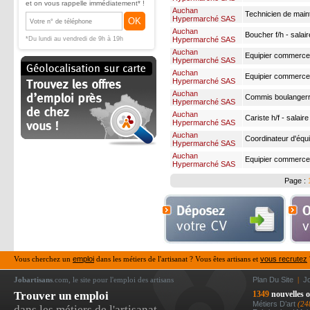
salaire 1919€ x 13
et on vous rappelle immédiatement* !
Auchan
Technicien de main
Hypermarché SAS
OK
primes
Auchan
Boucher f/h - salai
*Du lundi au vendredi de 9h à 19h
Hypermarché SAS
Auchan
Equipier commerce
Hypermarché SAS
h/f - salaire 1919€
Auchan
Equipier commerce 
Hypermarché SAS
salaire 1919€ x 13
Auchan
Commis boulangerr 
Hypermarché SAS
primes
Auchan
Cariste h/f - salair
Hypermarché SAS
Auchan
Coordinateur d'équip
Hypermarché SAS
Auchan
Equipier commerce
Hypermarché SAS
- salaire 1919€ x 1
Page :
Vous cherchez un
emploi
dans les métiers de l'artisanat ? Vous êtes artisans et
vous recrutez
Jobartisans
.com, le site pour l'emploi des artisans
Plan Du Site
|
J
Trouver un emploi
1349
nouvelles o
Métiers D’art
(24
dans les métiers de l'artisanat