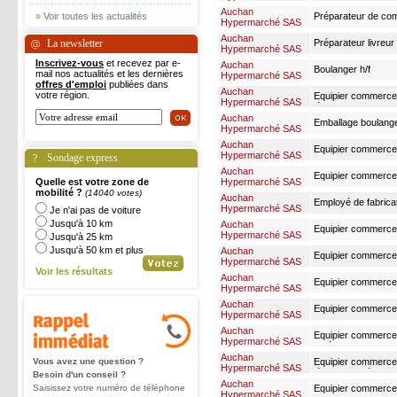
Auchan
»
Voir toutes les actualités
Préparateur de comm
Hypermarché SAS
Auchan
La newsletter
Préparateur livreur 
Hypermarché SAS
Inscrivez-vous
et recevez par e-
Auchan
Boulanger h/f
mail nos actualités et les dernières
Hypermarché SAS
offres d'emploi
publiées dans
Auchan
votre région.
Equipier commerce 
Hypermarché SAS
légumes matin f/h
Auchan
Emballage boulange
Hypermarché SAS
Auchan
Equipier commerce
Hypermarché SAS
Sondage express
alimentaires f/h - 
Auchan
Equipier commerce 
Quelle est votre zone de
Hypermarché SAS
: 1919€ x 13 + pri
mobilité ?
(14040 votes)
Auchan
Employé de fabrica
Hypermarché SAS
Je n'ai pas de voiture
cdd f/h
Jusqu'à 10 km
Auchan
Equipier commerce
Hypermarché SAS
Jusqu'à 25 km
alimentaire f/h - sa
Jusqu'à 50 km et plus
Auchan
Equipier commerce
Hypermarché SAS
polyvalent f/h - sa
Voir les résultats
Auchan
Equipier commerce
Hypermarché SAS
boulangerie 21h f/h
Auchan
Equipier commerce
Hypermarché SAS
samedi h/f
Auchan
Equipier commerce
Hypermarché SAS
après-midi f/h
Auchan
Vous avez une question ?
Equipier commerce 
Hypermarché SAS
légumes après midi
Besoin d'un conseil ?
Auchan
Saisissez votre numéro de téléphone
Equipier commerce 
Hypermarché SAS