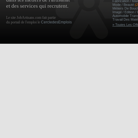
Fabrication / Ma
Mode / Beauté
(
et des services qui recrutent.
Métiers De Bou
Image / Edition /
Automobile Tran
Le site JobArtisans.com fait partie
Travail Des Mat
du portail de l'emploi le
CercledesEmplois
» Toutes Les Off