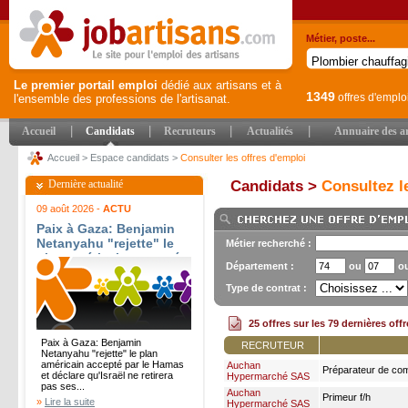
Métier, poste...
Le premier portail emploi
dédié aux artisans et à
1349
offres d'emplo
l'ensemble des professions de l'artisanat.
|
|
|
|
Accueil
Candidats
Recruteurs
Actualités
Annuaire des ar
Accueil
>
Espace candidats
>
Consulter les offres d'emploi
Dernière actualité
Candidats >
Consultez le
09 août 2026 -
ACTU
Paix à Gaza: Benjamin
Netanyahu "rejette" le
Métier recherché :
plan américain accepté
Département :
ou
o
par le Hamas et déclare
qu'Israël ne retirera pas
Type de contrat :
ses troupes - BFM
25 offres sur les 79 dernières off
Paix à Gaza: Benjamin
RECRUTEUR
Netanyahu "rejette" le plan
américain accepté par le Hamas
Auchan
Préparateur de co
et déclare qu'Israël ne retirera
Hypermarché SAS
soleil" h/f
pas ses...
Auchan
Primeur f/h
»
Lire la suite
Hypermarché SAS