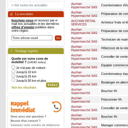
f/h
Auchan
»
Voir toutes les actualités
Coordonnateur d'équ
Hypermarché SAS
Auchan
La newsletter
Préparateur de comm
Hypermarché SAS
Inscrivez-vous
et recevez par e-
AUCHAN RETAIL
Acheteur fruits et 
mail nos actualités et les dernières
SERVICES
offres d'emploi
publiées dans
Auchan
votre région.
Préparateur de comm
Hypermarché SAS
Auchan
Technicien de main
Hypermarché SAS
Auchan
Hôte(sse) de la rela
Hypermarché SAS
Sondage express
Auchan
Conseiller de vente 
Quelle est votre zone de
Hypermarché SAS
mobilité ?
(14040 votes)
Auchan
Equipier commerce 
Hypermarché SAS
Je n'ai pas de voiture
Jusqu'à 10 km
Auchan
Coordonnateur équi
Hypermarché SAS
Jusqu'à 25 km
boulangerie/pâtisser
Jusqu'à 50 km et plus
Auchan
Boulanger en altern
Hypermarché SAS
Voir les résultats
Auchan
Boucher f/h
Supermarché
Auchan
Poissonnier f/h
Supermarché
Auchan
Conseiller de vente
Hypermarché SAS
- auchan perpignan
Auchan
Vous avez une question ?
Boucher f/h
Hypermarché SAS
Besoin d'un conseil ?
Auchan
Saisissez votre numéro de téléphone
Manager commerce 
Hypermarché SAS