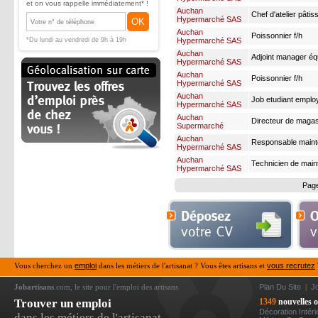
et on vous rappelle immédiatement* !
Auchan
Chef d'atelier pâtiss
Hypermarché SAS
OK
Auchan
Poissonnier f/h
*Du lundi au vendredi de 9h à 19h
Hypermarché SAS
Auchan
Adjoint manager équ
Hypermarché SAS
Auchan
Poissonnier f/h
Hypermarché SAS
Auchan
Job etudiant employ
Hypermarché SAS
(10-12h/semaine)
Auchan
Directeur de magas
Supermarché
Auchan
Responsable maint
Hypermarché SAS
Auchan
Technicien de main
Hypermarché SAS
Pag
Vous cherchez un
emploi
dans les métiers de l'artisanat ? Vous êtes artisans et
vous recrutez
Jobartisans
.com, le site pour l'emploi des artisans
Plan Du Site
|
J
Trouver un emploi
1349
nouvelles o
Décoration Intér
dans les métiers de l'artisanat