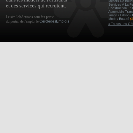
Métiers De Bou
Services À La P
et des services qui recrutent.
Construction Et 
Automobile Tran
Image / Edition /
Le site JobArtisans.com fait partie
Mode / Beauté
(
du portail de l'emploi le
CercledesEmplois
» Toutes Les Off