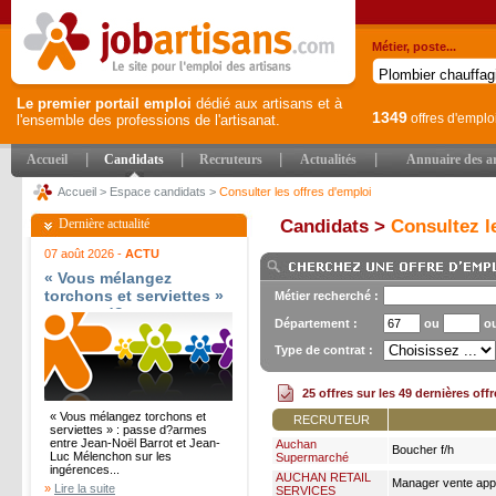
Métier, poste...
Le premier portail emploi
dédié aux artisans et à
1349
offres d'emplo
l'ensemble des professions de l'artisanat.
|
|
|
|
Accueil
Candidats
Recruteurs
Actualités
Annuaire des ar
Accueil
>
Espace candidats
>
Consulter les offres d'emploi
Dernière actualité
Candidats >
Consultez le
07 août 2026 -
ACTU
« Vous mélangez
torchons et serviettes »
Métier recherché :
: passe d?armes entre
Département :
ou
o
Jean-Noël Barrot et
Jean-Luc Mélenchon sur
Type de contrat :
les ingérences
étrangères - Le Parisien
25 offres sur les 49 dernières off
« Vous mélangez torchons et
RECRUTEUR
serviettes » : passe d?armes
entre Jean-Noël Barrot et Jean-
Auchan
Boucher f/h
Luc Mélenchon sur les
Supermarché
ingérences...
AUCHAN RETAIL
Manager vente app
»
Lire la suite
SERVICES