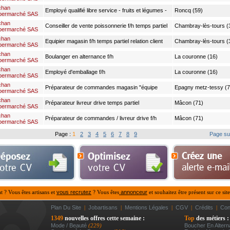
chan
Employé qualifié libre service - fruits et légumes -
Roncq (59)
permarché SAS
n2 f/h
chan
Conseiller de vente poissonnerie f/h temps partiel
Chambray-lès-tours (
permarché SAS
chan
Equipier magasin f/h temps partiel relation client
Chambray-lès-tours (
permarché SAS
chan
Boulanger en alternance f/h
La couronne (16)
permarché SAS
chan
Employé d'emballage f/h
La couronne (16)
permarché SAS
chan
Préparateur de commandes magasin "équipe
Epagny metz-tessy (7
permarché SAS
soleil" h/f
chan
Préparateur livreur drive temps partiel
Mâcon (71)
permarché SAS
samedi/dimanche h/f
chan
Préparateur de commandes / livreur drive f/h
Mâcon (71)
permarché SAS
Page :
1
2
3
4
5
6
7
8
9
Page su
at ? Vous êtes artisans et
vous recrutez
? Vous êtes
annonceur
et souhaitez être présent sur ce site
Plan Du Site
|
Jobartisans
|
Mentions Légales
|
CGV
|
Crédits
|
Con
1349
nouvelles offres cette semaine :
Top
des métiers :
Mode / Beauté
(229)
Boucher En Altern