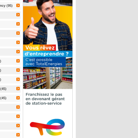
ncy (95)
)
)
)
 (45)
 (45)