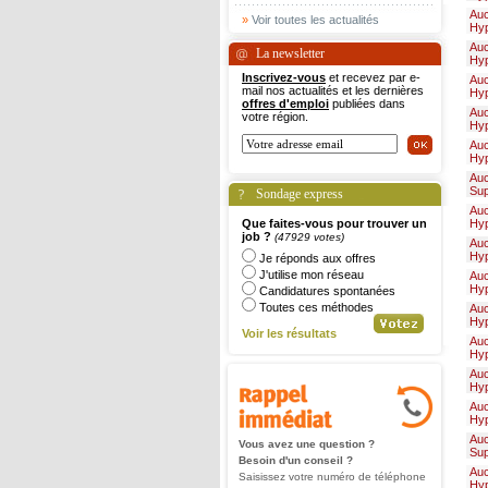
Au
»
Voir toutes les actualités
Hy
Au
La newsletter
Hy
Inscrivez-vous
et recevez par e-
Au
mail nos actualités et les dernières
Hy
offres d'emploi
publiées dans
Au
votre région.
Hy
Au
Hy
Au
Su
Sondage express
Au
Que faites-vous pour trouver un
Hy
job ?
(47929 votes)
Au
Hy
Je réponds aux offres
J'utilise mon réseau
Au
Hy
Candidatures spontanées
Toutes ces méthodes
Au
Hy
Voir les résultats
Au
Hy
Au
Hy
Au
Hy
Au
Vous avez une question ?
Su
Besoin d'un conseil ?
Au
Saisissez votre numéro de téléphone
Hy