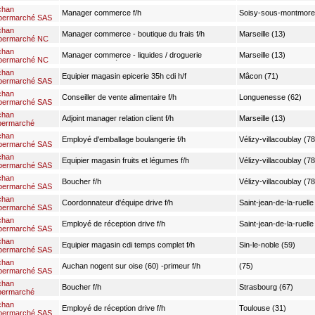
chan
Manager commerce f/h
Soisy-sous-montmore
permarché SAS
chan
Manager commerce - boutique du frais f/h
Marseille (13)
permarché NC
chan
Manager commerce - liquides / droguerie
Marseille (13)
permarché NC
parfumerie hygiène f/h
chan
Equipier magasin epicerie 35h cdi h/f
Mâcon (71)
permarché SAS
chan
Conseiller de vente alimentaire f/h
Longuenesse (62)
permarché SAS
chan
Adjoint manager relation client f/h
Marseille (13)
permarché
chan
Employé d'emballage boulangerie f/h
Vélizy-villacoublay (78
permarché SAS
chan
Equipier magasin fruits et légumes f/h
Vélizy-villacoublay (78
permarché SAS
chan
Boucher f/h
Vélizy-villacoublay (78
permarché SAS
chan
Coordonnateur d'équipe drive f/h
Saint-jean-de-la-ruelle
permarché SAS
chan
Employé de réception drive f/h
Saint-jean-de-la-ruelle
permarché SAS
chan
Equipier magasin cdi temps complet f/h
Sin-le-noble (59)
permarché SAS
chan
Auchan nogent sur oise (60) -primeur f/h
(75)
permarché SAS
chan
Boucher f/h
Strasbourg (67)
permarché
chan
Employé de réception drive f/h
Toulouse (31)
permarché SAS