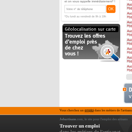
et on vous rappelle immédiatement* !
Au
Hy
OK
Au
*Du lundi au vendredi de 9h à 19h
Hy
Au
Hy
Au
Hy
Au
Hy
Au
Hy
Au
Hy
Au
Hy
Vous cherchez un
emploi
dans les métiers de l'artisan
Jobartisans
.com, le site pour l'emploi des artisans
Trouver un emploi
dans les métiers de l'artisanat