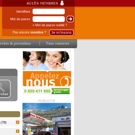
Identifiant :
Mot de passe :
» Mot de passe oublié ?
Pas encore
membre
?
|
rvices & prestations
Nous contacter
PUBLICITÉ
 (78)