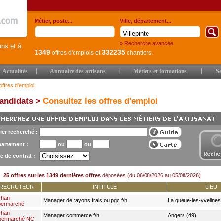
Métier, poste...
Ville, département...
» Recherche avancée
ans et à
1349
332235
offres d'emplois
et
chantiers.
|
|
|
Actualités
Annuaire des artisans
Métiers et formations
Se
offres d'emploi
andidats >
Consultez les offres d'emploi
ier recherché :
artement :
ou
ou
e de contrat :
25 offres sur les 1349 dernières offres
déposées (du 06/08/2026 au 05/08/2026)
RECRUTEUR
INTITULÉ
LIEU
chan
Manager de rayons frais ou pgc f/h
La queue-les-yvelines
permarché
chan
Manager commerce f/h
Angers (49)
permarché NC