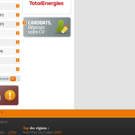
37)
37)
4)
ivante
 ?
tacts
Top
des régions :
anc...
(250)
Nord-Pas-De-Calais
(181)