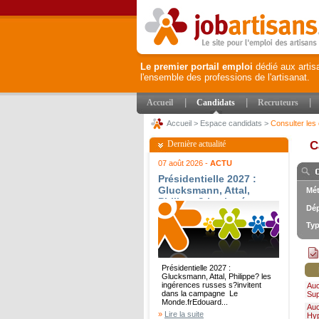
Le premier portail emploi
dédié aux artis
l'ensemble des professions de l'artisanat.
|
|
|
Accueil
Candidats
Recruteurs
Accueil
>
Espace candidats
>
Consulter les 
Dernière actualité
C
07 août 2026 -
ACTU
Présidentielle 2027 :
Glucksmann, Attal,
Mét
Philippe? les ingérences
Dép
russes s?invitent dans
la campagne - Le
Typ
Monde.fr
Présidentielle 2027 :
Glucksmann, Attal, Philippe? les
ingérences russes s?invitent
Au
dans la campagne Le
Su
Monde.frEdouard...
Au
»
Lire la suite
Hy