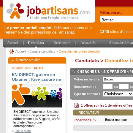
Métier, poste...
Le premier portail emploi
dédié aux artisans et à
1349
offres d'emplo
l'ensemble des professions de l'artisanat.
|
|
|
|
Accueil
Candidats
Recruteurs
Actualités
Annuaire des ar
Accueil
>
Espace candidats
>
Consulter les offres d'emploi
Dernière actualité
Candidats >
Consultez le
08 août 2026 -
ACTU
EN DIRECT, guerre en
Ukraine : Kiev assure ne
Métier recherché :
pas avoir visé «
Département :
ou
o
délibérément » la
Bulgarie, après la chute
Type de contrat :
d?un drone
correspondant à ceux
1 offres sur les 1 dernières offre
utilisés par l?armée
EN DIRECT, guerre en Ukraine :
ukrainienne - Le
RECRUTEUR
Kiev assure ne pas avoir visé «
Monde.fr
délibérément » la Bulgarie, après
Bottier monteur
JobArtisans 75
la chute d?un drone
correspondant...
»
Lire la suite