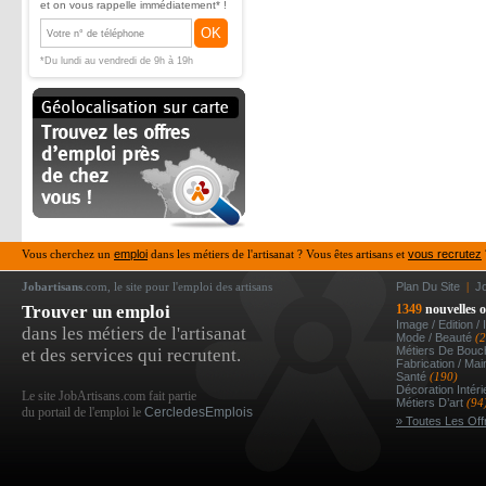
et on vous rappelle immédiatement* !
OK
*Du lundi au vendredi de 9h à 19h
Vous cherchez un
emploi
dans les métiers de l'artisanat ? Vous êtes artisans et
vous recrutez
Jobartisans
.com, le site pour l'emploi des artisans
Plan Du Site
|
J
Trouver un emploi
1349
nouvelles o
Image / Edition /
dans les métiers de l'artisanat
Mode / Beauté
(
Métiers De Bou
et des services qui recrutent.
Fabrication / Ma
Santé
(190)
Décoration Intér
Le site JobArtisans.com fait partie
Métiers D’art
(94
du portail de l'emploi le
CercledesEmplois
» Toutes Les Off