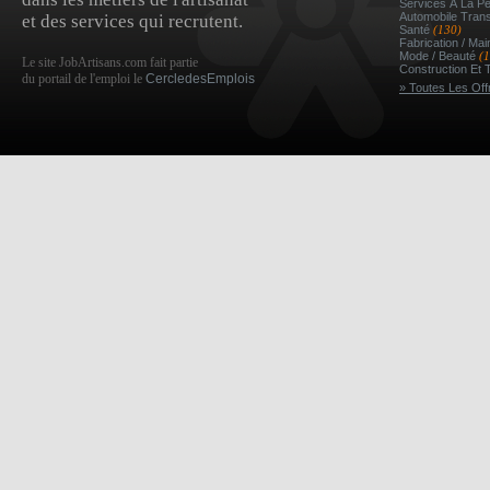
Services À La P
Automobile Tran
et des services qui recrutent.
Santé
(130)
Fabrication / Ma
Mode / Beauté
(
Le site JobArtisans.com fait partie
Construction Et 
du portail de l'emploi le
CercledesEmplois
» Toutes Les Off