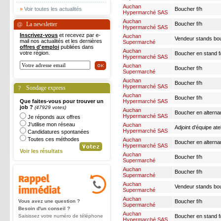
Auchan
»
Voir toutes les actualités
Boucher f/h
Hypermarché SAS
Auchan
La newsletter
Boucher f/h
Hypermarché SAS
Inscrivez-vous
et recevez par e-
Auchan
Vendeur stands bou
mail nos actualités et les dernières
Supermarché
offres d'emploi
publiées dans
Auchan
votre région.
Boucher en stand f
Hypermarché SAS
Auchan
Boucher f/h
Supermarché
Auchan
Boucher f/h
Hypermarché SAS
Sondage express
Auchan
Boucher f/h
Que faites-vous pour trouver un
Hypermarché SAS
job ?
(47929 votes)
Auchan
Boucher en alterna
Hypermarché SAS
Je réponds aux offres
J'utilise mon réseau
Auchan
Adjoint d'équip
Hypermarché SAS
Candidatures spontanées
Toutes ces méthodes
Auchan
Boucher en alterna
Hypermarché SAS
Voir les résultats
Auchan
Boucher f/h
Supermarché
Auchan
Boucher f/h
Supermarché
Auchan
Vendeur stands bou
Supermarché
Auchan
Vous avez une question ?
Boucher f/h
Supermarché
Besoin d'un conseil ?
Auchan
Saisissez votre numéro de téléphone
Boucher en stand f
Hypermarché SAS