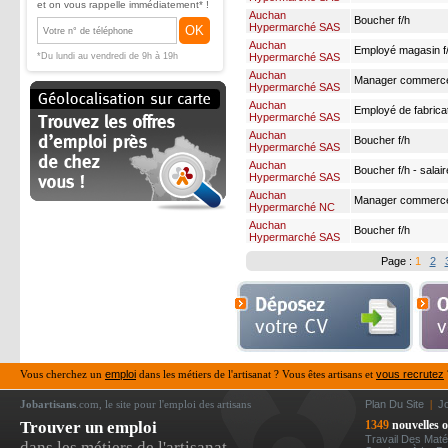
et on vous rappelle immédiatement* !
Auchan
Boucher f/h
Hypermarché SAS
OK
Auchan
Employé magasin f/
*Du lundi au vendredi de 9h à 19h
Hypermarché SAS
hebdomadaires en 
Auchan
Manager commerce 
Hypermarché SAS
Auchan
Employé de fabrica
Hypermarché SAS
cdd f/h
Auchan
Boucher f/h
Hypermarché SAS
Auchan
Boucher f/h - salai
Hypermarché SAS
Auchan
Manager commerce 
Hypermarché NC
Auchan
Boucher f/h
Hypermarché SAS
Page :
1
2
Vous cherchez un
emploi
dans les métiers de l'artisanat ? Vous êtes artisans et
vous recrutez
Jobartisans
.com, le site pour l'emploi des artisans
Plan Du Site
|
J
Trouver un emploi
1349
nouvelles o
Travail Des Mat
dans les métiers de l'artisanat