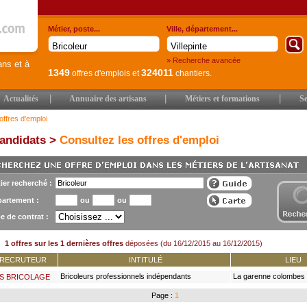
Métier, poste...
Ville, département...
» Recherche avancée
ans et à
1349
324011
offres d'emplois
et
chantiers.
|
|
|
Actualités
Annuaire des artisans
Métiers et formations
Se
offres d'emploi
andidats >
Consultez les offres d'emploi
ier recherché :
artement :
ou
ou
e de contrat :
1 offres sur les 1 dernières offres
déposées (du 16/12/2015 au 16/12/2015)
RECRUTEUR
INTITULÉ
LIEU
Bricoleurs professionnels indépendants
La garenne colombes 
S BRICOLAGE
Page :
1