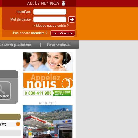
Identifiant :
Mot de passe :
» Mot de passe oublié ?
Pas encore
membre
?
|
rvices & prestations
Nous contacter
PUBLICITÉ
(92)