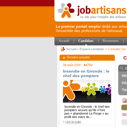
Le premier portail emploi
dédié aux artis
l'ensemble des professions de l'artisanat.
|
|
|
Accueil
Candidats
Recruteurs
Accueil
>
Espace candidats
>
Consulter les 
Dernière actualité
C
06 août 2026 -
ACTU
Incendie en Gironde : le
chef des pompiers
Mét
assure qu?ils n?ont pas
Dép
« abandonné Le Porge »
au profit des stars du
Typ
Cap-Ferret - Le Parisien
Incendie en Gironde : le chef des
pompiers assure qu?ils n?ont
pas « abandonné Le Porge » au
SO
profit des stars du...
»
Lire la suite