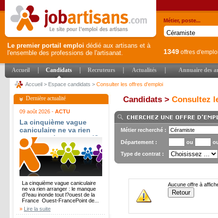
Métier, poste...
Le premier portail emploi
dédié aux artisans et à
1349
offres d'emplo
l'ensemble des professions de l'artisanat.
|
|
|
|
Accueil
Candidats
Recruteurs
Actualités
Annuaire des ar
Accueil
>
Espace candidats
>
Consulter les offres d'emploi
Dernière actualité
Candidats >
Consultez le
09 août 2026 -
ACTU
La cinquième vague
caniculaire ne va rien
Métier recherché :
arranger : le manque d?
Département :
ou
o
eau inonde tout l?ouest
de la France - Ouest-
Type de contrat :
France
La cinquième vague caniculaire
Aucune offre à affich
ne va rien arranger : le manque
d?eau inonde tout l?ouest de la
France Ouest-FrancePoint de...
»
Lire la suite