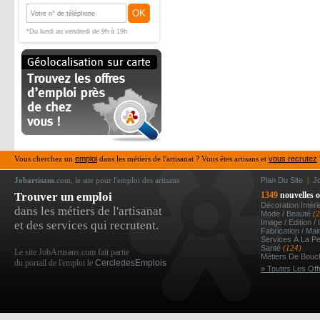
OK
*Du lundi au vendredi de 9h à 19h
Vous cherchez un
emploi
dans les métiers de l'artisanat ? Vous êtes artisans et
vous recrutez
Jobartisans
.com, le site pour l'emploi des artisans
Plan Du Site
|
J
Trouver un emploi
1349
nouvelles o
Décoration Intér
dans les métiers de l'artisanat
Mode / Beauté
(
Image / Edition /
et des services qui recrutent.
Fabrication / Ma
Services À La P
Santé
(124)
Le site JobArtisans.com fait partie
Métiers De Bou
du portail de l'emploi le
CercledesEmplois
» Toutes Les Off