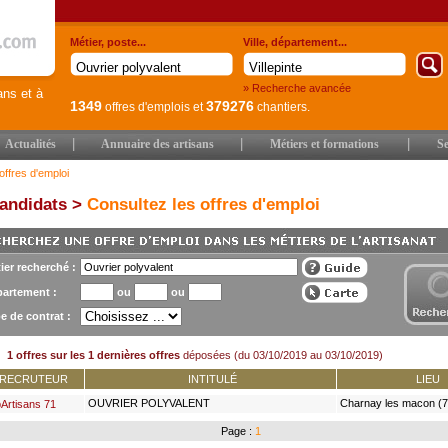
Métier, poste...
Ville, département...
» Recherche avancée
ans et à
1349
379276
offres d'emplois
et
chantiers.
|
|
|
Actualités
Annuaire des artisans
Métiers et formations
Se
offres d'emploi
andidats >
Consultez les offres d'emploi
ier recherché :
artement :
ou
ou
e de contrat :
1 offres sur les 1 dernières offres
déposées (du 03/10/2019 au 03/10/2019)
RECRUTEUR
INTITULÉ
LIEU
OUVRIER POLYVALENT
Charnay les macon (7
Artisans 71
Page :
1