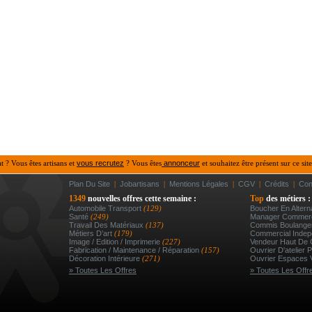
at ? Vous êtes artisans et
vous recrutez
? Vous êtes
annonceur
et souhaitez être présent sur ce site
Plan Du Site
|
Jobartisans
|
Mentions Légales
|
CGV
|
Crédits
|
Con
1349
nouvelles offres cette semaine :
Top
des métiers :
Automobile Transport
(129)
Boucher En Altern
Santé
(249)
Manager Commerc
Travail Des Matériaux
(137)
Commis Boulanger
Métiers D’art
(179)
Commercial Indep
Image / Edition / Imprimerie
(227)
Vendeur Haut De
Fabrication / Maintenance / Réparation
(157)
Ouvrier D'atelier P
Décoration Intérieure
(271)
Ouvrier Espaces V
» Toutes Les Offres
» Toutes Les Offr