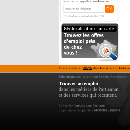
et on vous rappelle immédiatement* !
OK
*Du lundi au vendredi de 9h à 19h
Vous cherchez un
emploi
dans les métiers de l'artisan
Jobartisans
.com, le site pour l'emploi des artisans
Trouver un emploi
dans les métiers de l'artisanat
et des services qui recrutent.
Le site JobArtisans.com fait partie
du portail de l'emploi le
CercledesEmplois