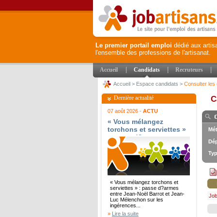
Le premier portail emploi
dédié aux artis
l'ensemble des professions de l'artisanat.
|
|
|
Accueil
Candidats
Recruteurs
Accueil
>
Espace candidats
>
Consulter les 
Dernière actualité
C
07 août 2026 -
ACTU
« Vous mélangez
torchons et serviettes »
Mét
: passe d?armes entre
Dép
Jean-Noël Barrot et
Jean-Luc Mélenchon sur
Typ
les ingérences
étrangères - Le Parisien
« Vous mélangez torchons et
serviettes » : passe d?armes
entre Jean-Noël Barrot et Jean-
Job
Luc Mélenchon sur les
ingérences...
»
Lire la suite