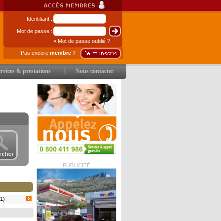
Identifiant :
Mot de passe :
» Mot de passe oublié ?
Pas encore
membre
?
|
rvices & prestations
Nous contacter
PUBLICITÉ
1)