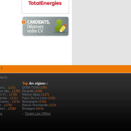
 ?
tacts
Top
des régions :
anc...
(211)
DOM-TOM
(139)
e Sta...
(129)
Picardie
(250)
r F/...
(176)
Rhône-Alpes
(127)
enda...
(121)
Pays De La Loire
(150)
 Gamm...
(114)
Bourgogne
(156)
r...
(270)
Basse-Normandie
(113)
ert...
(328)
Bretagne
(414)
es
»
Toutes Les Offres