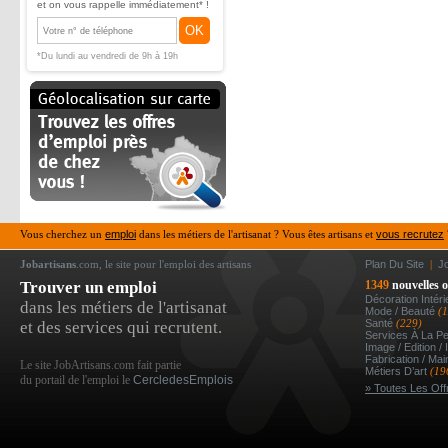
et on vous rappelle immédiatement* !
OK
*Du lundi au vendredi de 9h à 19h
Vous cherchez un
emploi
dans les métiers de l'artisanat ? Vous êtes artisans et
vous recrutez
Jobartisans
.com, le site pour l'emploi des artisans
Plan Du Site
|
J
Trouver un emploi
1349
nouvelles o
Décoration Intér
dans les métiers de l'artisanat
Mode / Beauté
(1
Santé
(229)
et des services qui recrutent.
Services À La P
Image / Edition /
Fabrication / Ma
Le site JobArtisans.com fait partie
Métiers D’art
(19
du portail de l'emploi le
CercledesEmplois
» Toutes Les Off