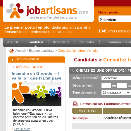
Métier, poste...
Le premier portail emploi
dédié aux artisans et à
1349
offres d'emplo
l'ensemble des professions de l'artisanat.
|
|
|
|
Accueil
Candidats
Recruteurs
Actualités
Annuaire des ar
Accueil
>
Espace candidats
>
Consulter les offres d'emploi
Dernière actualité
Candidats >
Consultez le
06 août 2026 -
ACTU
Incendie en Gironde. « Il
va falloir que l?État paye
Métier recherché :
» : un énorme pare-feu
Département :
ou
o
de 200 mètres de large
est apparu, en trois
Type de contrat :
jours, au Porge-Océan -
Sud Ouest
1 offres sur les 1 dernières offre
Incendie en Gironde. « Il va
RECRUTEUR
falloir que l?État paye » : un
énorme pare-feu de 200 mètres
Secrétaire bâtiment
Alu-batipro
de large est apparu, en trois
jours, au...
»
Lire la suite