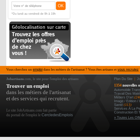
OK
*Du lundi au vendredi de 9h à 19h
Vous cherchez un
emploi
dans les métiers de l'artisanat ? Vous êtes artisans et
vous recrutez
Jobartisans
.com, le site pour l'emploi des artisans
Plan Du Site
|
J
Trouver un emploi
1354
nouvelles o
Automobile Tran
dans les métiers de l'artisanat
Travail Des Mat
Métiers D’art
(24
et des services qui recrutent.
Image / Edition /
Santé
(113)
Services À La P
Le site JobArtisans.com fait partie
Construction Et 
du portail de l'emploi le
CercledesEmplois
» Toutes Les Off