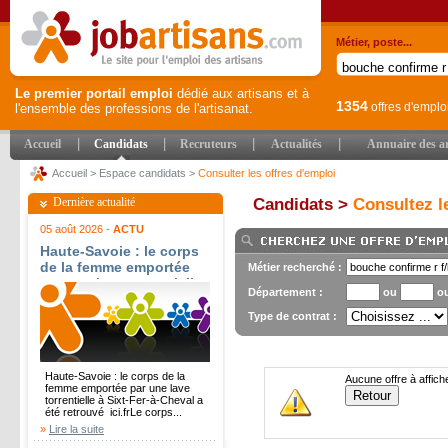
Métier, poste...
Le premier portail emploi
dédié aux artisans et à
1354
offres d'emplo
l'ensemble des professions de l'artisanat.
|
|
|
|
Accueil
Candidats
Recruteurs
Actualités
Annuaire des ar
Accueil
>
Espace candidats
>
Consulter les offres d'emploi
Dernière actualité
Candidats >
Consultez le
05 août 2026 -
ACTU
Haute-Savoie : le corps
de la femme emportée
Métier recherché :
par une lave torrentielle
Département :
ou
o
à Sixt-Fer-à-Cheval a été
retrouvé - ici.fr
Type de contrat :
Haute-Savoie : le corps de la
Aucune offre à affich
femme emportée par une lave
torrentielle à Sixt-Fer-à-Cheval a
été retrouvé ici.frLe corps...
»
Lire la suite