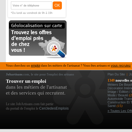
OK
*Du lundi au vendredi de 9h à 19h
Vous cherchez un
emploi
dans les métiers de l'artisanat ? Vous êtes artisans et
vous recrutez
Jobartisans
.com, le site pour l'emploi des artisans
Plan Du Site
|
J
Trouver un emploi
1349
nouvelles o
Métiers De Bou
dans les métiers de l'artisanat
Décoration Intér
Image / Edition /
et des services qui recrutent.
Mode / Beauté
(
Automobile Tran
Construction Et 
Le site JobArtisans.com fait partie
Santé
(15)
du portail de l'emploi le
CercledesEmplois
» Toutes Les Off