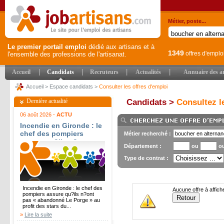
Métier, poste...
Le premier portail emploi
dédié aux artisans et à
1349
offres d'emplo
l'ensemble des professions de l'artisanat.
|
|
|
|
Accueil
Candidats
Recruteurs
Actualités
Annuaire des ar
Accueil
>
Espace candidats
>
Consulter les offres d'emploi
Dernière actualité
Candidats >
Consultez le
06 août 2026 -
ACTU
Incendie en Gironde : le
chef des pompiers
Métier recherché :
assure qu?ils n?ont pas
Département :
ou
o
« abandonné Le Porge »
au profit des stars du
Type de contrat :
Cap-Ferret - Le Parisien
Incendie en Gironde : le chef des
Aucune offre à affich
pompiers assure qu?ils n?ont
pas « abandonné Le Porge » au
profit des stars du...
»
Lire la suite