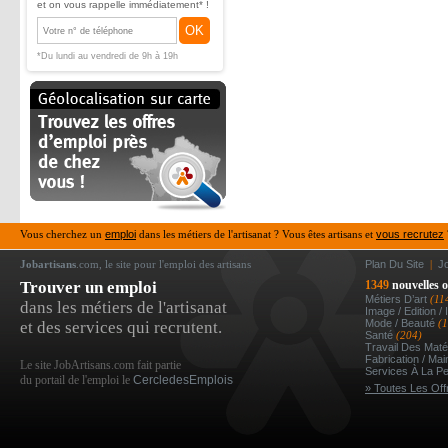
et on vous rappelle immédiatement* !
OK
*Du lundi au vendredi de 9h à 19h
Vous cherchez un
emploi
dans les métiers de l'artisanat ? Vous êtes artisans et
vous recrutez
Jobartisans
.com, le site pour l'emploi des artisans
Plan Du Site
|
J
Trouver un emploi
1349
nouvelles o
Métiers D’art
(11
dans les métiers de l'artisanat
Image / Edition /
Mode / Beauté
(
et des services qui recrutent.
Santé
(204)
Travail Des Mat
Fabrication / Ma
Le site JobArtisans.com fait partie
Services À La P
du portail de l'emploi le
CercledesEmplois
» Toutes Les Off