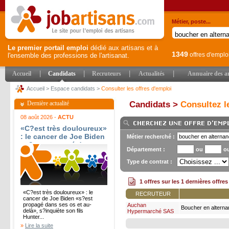
Métier, poste...
Le premier portail emploi
dédié aux artisans et à
1349
offres d'emplo
l'ensemble des professions de l'artisanat.
|
|
|
|
Accueil
Candidats
Recruteurs
Actualités
Annuaire des ar
Accueil
>
Espace candidats
>
Consulter les offres d'emploi
Dernière actualité
Candidats >
Consultez le
08 août 2026 -
ACTU
«C?est très douloureux»
: le cancer de Joe Biden
Métier recherché :
«s?est propagé dans
Département :
ou
o
ses os et au-delà», s?
inquiète son fils Hunter
Type de contrat :
Biden - Le Figaro
1 offres sur les 1 dernières offre
«C?est très douloureux» : le
RECRUTEUR
cancer de Joe Biden «s?est
propagé dans ses os et au-
Auchan
Boucher en alterna
delà», s?inquiète son fils
Hypermarché SAS
Hunter...
»
Lire la suite