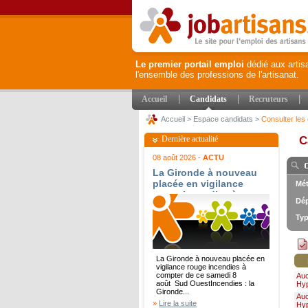
Le premier portail emploi
dédié aux artis
l'ensemble des professions de l'artisanat.
|
|
|
Accueil
Candidats
Recruteurs
Accueil
>
Espace candidats
>
Consulter les 
Dernière actualité
C
08 août 2026 -
ACTU
La Gironde à nouveau
placée en vigilance
Mét
rouge incendies à
Dép
compter de ce samedi 8
août - Sud Ouest
Typ
La Gironde à nouveau placée en
vigilance rouge incendies à
compter de ce samedi 8
Au
août Sud OuestIncendies : la
Hy
Gironde...
Au
»
Lire la suite
Hy