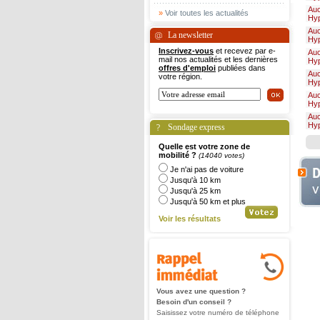
Au
»
Voir toutes les actualités
Hy
Au
La newsletter
Hy
Inscrivez-vous
et recevez par e-
Au
mail nos actualités et les dernières
Hy
offres d'emploi
publiées dans
Au
votre région.
Hy
Au
Hy
Au
Hy
Sondage express
Quelle est votre zone de
mobilité ?
(14040 votes)
Je n'ai pas de voiture
Jusqu'à 10 km
Jusqu'à 25 km
Jusqu'à 50 km et plus
Voir les résultats
Vous avez une question ?
Besoin d'un conseil ?
Saisissez votre numéro de téléphone