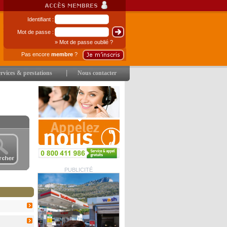
Identifiant :
Mot de passe :
» Mot de passe oublié ?
Pas encore
membre
?
|
rvices & prestations
Nous contacter
PUBLICITÉ