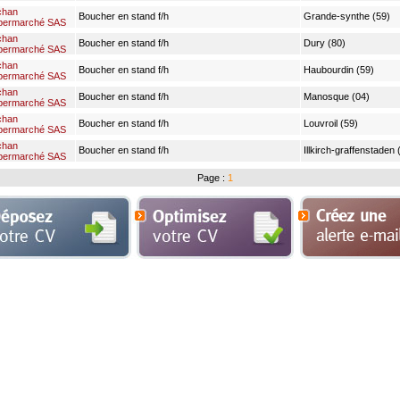
chan
Boucher en stand f/h
Grande-synthe (59)
permarché SAS
chan
Boucher en stand f/h
Dury (80)
permarché SAS
chan
Boucher en stand f/h
Haubourdin (59)
permarché SAS
chan
Boucher en stand f/h
Manosque (04)
permarché SAS
chan
Boucher en stand f/h
Louvroil (59)
permarché SAS
chan
Boucher en stand f/h
Illkirch-graffenstaden 
permarché SAS
Page :
1