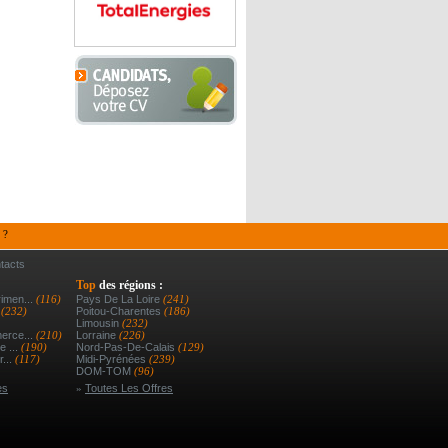
 ?
tacts
Top
des régions :
imen...
(116)
Pays De La Loire
(241)
r
(232)
Poitou-Charentes
(186)
Limousin
(232)
erce...
(210)
Lorraine
(226)
e ...
(190)
Nord-Pas-De-Calais
(129)
r...
(117)
Midi-Pyrénées
(239)
DOM-TOM
(96)
es
»
Toutes Les Offres