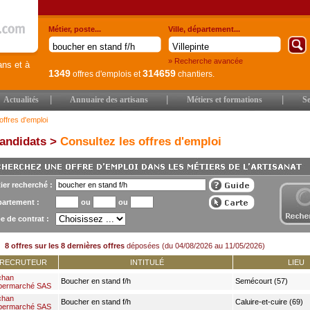
Métier, poste...
Ville, département...
» Recherche avancée
ans et à
1349
314659
offres d'emplois
et
chantiers.
|
|
|
Actualités
Annuaire des artisans
Métiers et formations
Se
offres d'emploi
andidats >
Consultez les offres d'emploi
ier recherché :
artement :
ou
ou
e de contrat :
8 offres sur les 8 dernières offres
déposées (du 04/08/2026 au 11/05/2026)
RECRUTEUR
INTITULÉ
LIEU
chan
Boucher en stand f/h
Semécourt (57)
permarché SAS
chan
Boucher en stand f/h
Caluire-et-cuire (69)
permarché SAS