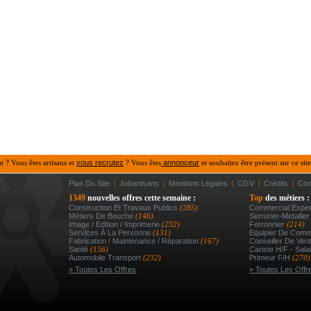
at ? Vous êtes artisans et
vous recrutez
? Vous êtes
annonceur
et souhaitez être présent sur ce site
Plan Du Site
|
Jobartisans
|
Mentions Légales
|
CGV
|
Crédits
|
Con
1349
nouvelles offres cette semaine :
Top
des métiers :
Construction Et Travaux Publics
(285)
Commercial Exper
Métiers De Bouche
(146)
Serrurier-Metallie
Image / Edition / Imprimerie
(232)
Ferronnier
(214)
Services À La Personne
(131)
Equipier De Comm
Fabrication / Maintenance / Réparation
(167)
Conseiller De Vent
Santé
(156)
Cariste H/f - Salai
Automobile Transport
(232)
Primeur F/h
(270)
» Toutes Les Offres
» Toutes Les Offr