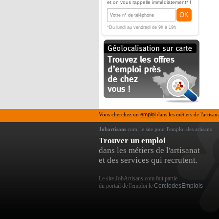
et on vous rappelle immédiatement* !
OK
*Du lundi au vendredi de 9h à 19h
Vous cherchez un
emploi
dans les métiers de l'artisan
Jobartisans
.com, le site pour l'emploi des artisans
Trouver un emploi
dans les métiers de l'artisanat
et des services qui recrutent.
Le site JobArtisans.com fait partie
du portail de l'emploi le
CercledesEmplois