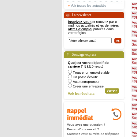
Au
»
Voir toutes les actualités
Hy
Au
La newsletter
Hy
Inscrivez-vous
et recevez par e-
Au
mail nos actualités et les dernières
Hy
offres d'emploi
publiées dans
Au
votre région.
Hy
Au
Su
Au
Su
Sondage express
Au
Quel est votre objectif de
Su
carrière ?
(13110 votes)
Au
Hy
Trouver un emploi stable
Un poste évolutif
Au
Hy
Auto entrepreneur
Créer une entreprise
Au
Hy
Voir les résultats
Au
Hy
Au
Hy
Au
Su
Au
Vous avez une question ?
Su
Besoin d'un conseil ?
Au
Saisissez votre numéro de téléphone
Su