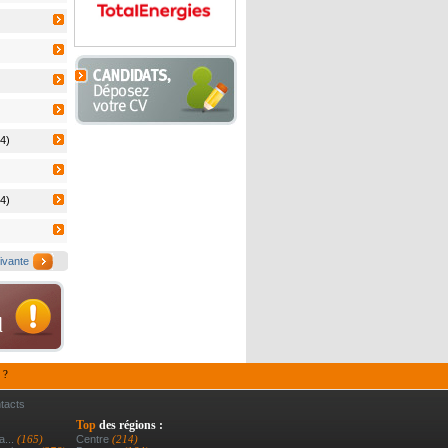
4)
4)
ivante
 ?
tacts
Top
des régions :
a...
(165)
Centre
(214)