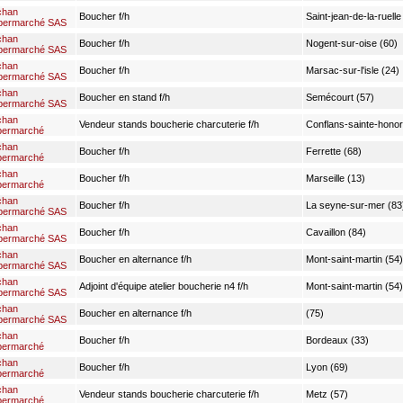
chan
Boucher f/h
Saint-jean-de-la-ruelle
permarché SAS
chan
Boucher f/h
Nogent-sur-oise (60)
permarché SAS
chan
Boucher f/h
Marsac-sur-l'isle (24)
permarché SAS
chan
Boucher en stand f/h
Semécourt (57)
permarché SAS
chan
Vendeur stands boucherie charcuterie f/h
Conflans-sainte-honor
permarché
chan
Boucher f/h
Ferrette (68)
permarché
chan
Boucher f/h
Marseille (13)
permarché
chan
Boucher f/h
La seyne-sur-mer (83
permarché SAS
chan
Boucher f/h
Cavaillon (84)
permarché SAS
chan
Boucher en alternance f/h
Mont-saint-martin (54)
permarché SAS
chan
Adjoint d'équipe atelier boucherie n4 f/h
Mont-saint-martin (54)
permarché SAS
chan
Boucher en alternance f/h
(75)
permarché SAS
chan
Boucher f/h
Bordeaux (33)
permarché
chan
Boucher f/h
Lyon (69)
permarché
chan
Vendeur stands boucherie charcuterie f/h
Metz (57)
permarché