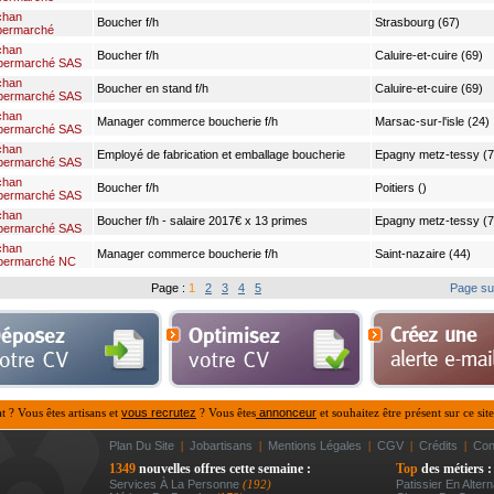
chan
Boucher f/h
Strasbourg (67)
permarché
chan
Boucher f/h
Caluire-et-cuire (69)
permarché SAS
chan
Boucher en stand f/h
Caluire-et-cuire (69)
permarché SAS
chan
Manager commerce boucherie f/h
Marsac-sur-l'isle (24)
permarché SAS
chan
Employé de fabrication et emballage boucherie
Epagny metz-tessy (7
permarché SAS
cdd f/h
chan
Boucher f/h
Poitiers ()
permarché SAS
chan
Boucher f/h - salaire 2017€ x 13 primes
Epagny metz-tessy (7
permarché SAS
chan
Manager commerce boucherie f/h
Saint-nazaire (44)
permarché NC
Page :
1
2
3
4
5
Page su
at ? Vous êtes artisans et
vous recrutez
? Vous êtes
annonceur
et souhaitez être présent sur ce site
Plan Du Site
|
Jobartisans
|
Mentions Légales
|
CGV
|
Crédits
|
Con
1349
nouvelles offres cette semaine :
Top
des métiers :
Services À La Personne
(192)
Patissier En Altern