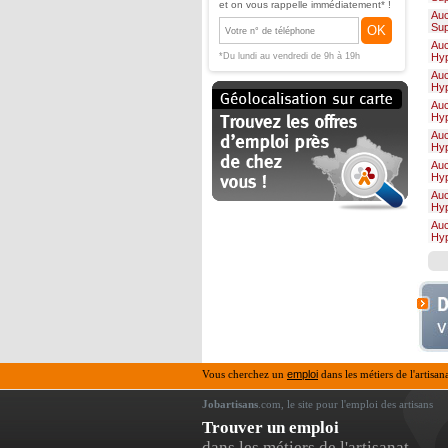
et on vous rappelle immédiatement* !
Au
Su
OK
Au
*Du lundi au vendredi de 9h à 19h
Hy
Au
Hy
Au
Hy
Au
Hy
Au
Hy
Au
Hy
Au
Hy
Vous cherchez un
emploi
dans les métiers de l'artisan
Jobartisans
.com, le site pour l'emploi des artisans
Trouver un emploi
dans les métiers de l'artisanat