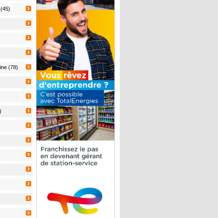
 (45)
ine (78)
)