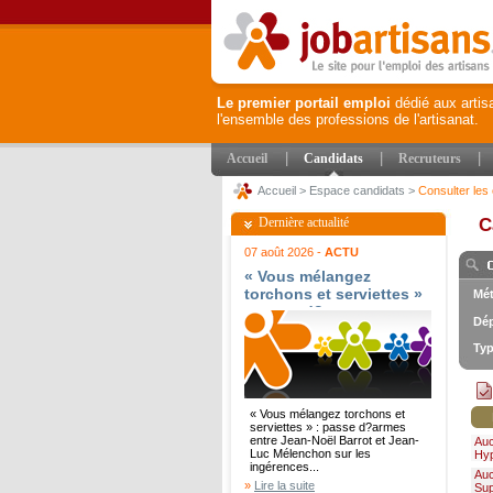
Le premier portail emploi
dédié aux artis
l'ensemble des professions de l'artisanat.
|
|
|
Accueil
Candidats
Recruteurs
Accueil
>
Espace candidats
>
Consulter les 
Dernière actualité
C
07 août 2026 -
ACTU
« Vous mélangez
torchons et serviettes »
Mét
: passe d?armes entre
Dép
Jean-Noël Barrot et
Jean-Luc Mélenchon sur
Typ
les ingérences
étrangères - Le Parisien
« Vous mélangez torchons et
serviettes » : passe d?armes
entre Jean-Noël Barrot et Jean-
Au
Luc Mélenchon sur les
Hy
ingérences...
Au
»
Lire la suite
Su