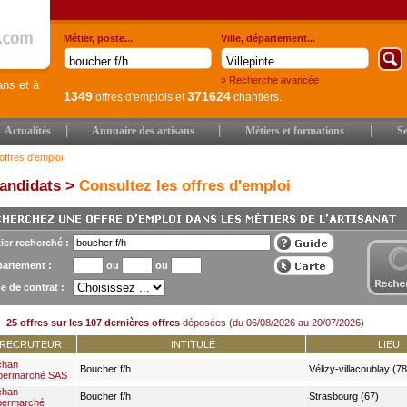
Métier, poste...
Ville, département...
» Recherche avancée
ans et à
1349
371624
offres d'emplois
et
chantiers.
|
|
|
Actualités
Annuaire des artisans
Métiers et formations
Se
offres d'emploi
andidats >
Consultez les offres d'emploi
ier recherché :
artement :
ou
ou
e de contrat :
25 offres sur les 107 dernières offres
déposées (du 06/08/2026 au 20/07/2026)
RECRUTEUR
INTITULÉ
LIEU
chan
Boucher f/h
Vélizy-villacoublay (78
permarché SAS
chan
Boucher f/h
Strasbourg (67)
permarché