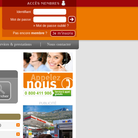
Identifiant :
Mot de passe :
» Mot de passe oublié ?
Pas encore
membre
?
|
rvices & prestations
Nous contacter
PUBLICITÉ
)