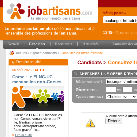
Métier, poste...
Le premier portail emploi
dédié aux artisans et à
1349
offres d'emplo
l'ensemble des professions de l'artisanat.
|
|
|
|
Accueil
Candidats
Recruteurs
Actualités
Annuaire des ar
Accueil
>
Espace candidats
>
Consulter les offres d'emploi
Dernière actualité
Candidats >
Consultez le
06 août 2026 -
ACTU
Corse : le FLNC-UC
menace les non-Corses
Métier recherché :
venant vivre sur l?île, l?
Département :
ou
o
antiterrorisme saisi -
Mediapart
Type de contrat :
Corse : le FLNC-UC menace les
Aucune offre à affich
non-Corses venant vivre sur l?
île, l?antiterrorisme
saisi Mediapart"Mascarade,
faute grave" : le...
»
Lire la suite