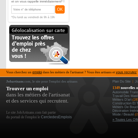
et on vous rappelle immédiatement* !
OK
*Du lundi au vendredi de 9h à 19h
Vous cherchez un
emploi
dans les métiers de l'artisanat ? Vous êtes artisans et
vous recrutez
Jobartisans
.com, le site pour l'emploi des artisans
Plan Du Site
|
J
Trouver un emploi
1349
nouvelles o
Automobile Tran
dans les métiers de l'artisanat
Travail Des Mat
Métiers D’art
(28
et des services qui recrutent.
Construction Et 
Métiers De Bou
Décoration Intér
Le site JobArtisans.com fait partie
Mode / Beauté
(
du portail de l'emploi le
CercledesEmplois
» Toutes Les Off