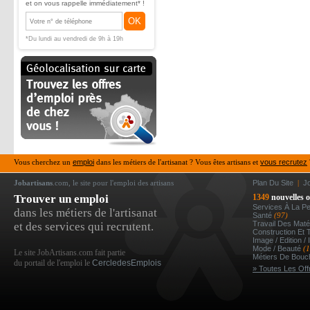
et on vous rappelle immédiatement* !
OK
*Du lundi au vendredi de 9h à 19h
Vous cherchez un
emploi
dans les métiers de l'artisanat ? Vous êtes artisans et
vous recrutez
Jobartisans
.com, le site pour l'emploi des artisans
Plan Du Site
|
J
Trouver un emploi
1349
nouvelles o
Services À La P
dans les métiers de l'artisanat
Santé
(97)
Travail Des Mat
et des services qui recrutent.
Construction Et 
Image / Edition /
Mode / Beauté
(
Le site JobArtisans.com fait partie
Métiers De Bou
du portail de l'emploi le
CercledesEmplois
» Toutes Les Off