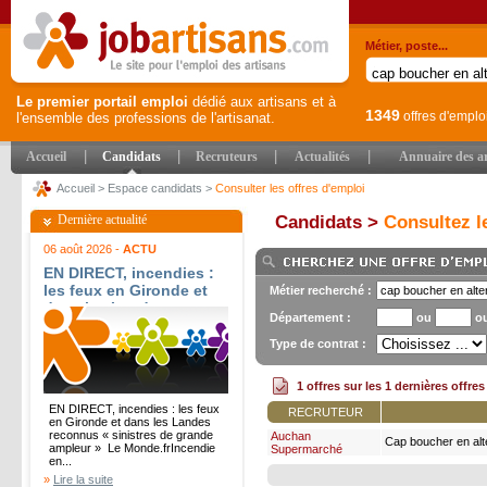
Métier, poste...
Le premier portail emploi
dédié aux artisans et à
1349
offres d'emplo
l'ensemble des professions de l'artisanat.
|
|
|
|
Accueil
Candidats
Recruteurs
Actualités
Annuaire des ar
Accueil
>
Espace candidats
>
Consulter les offres d'emploi
Dernière actualité
Candidats >
Consultez le
06 août 2026 -
ACTU
EN DIRECT, incendies :
les feux en Gironde et
Métier recherché :
dans les Landes
Département :
ou
o
reconnus « sinistres de
grande ampleur » - Le
Type de contrat :
Monde.fr
1 offres sur les 1 dernières offre
EN DIRECT, incendies : les feux
RECRUTEUR
en Gironde et dans les Landes
reconnus « sinistres de grande
Auchan
Cap boucher en alt
ampleur » Le Monde.frIncendie
Supermarché
en...
»
Lire la suite