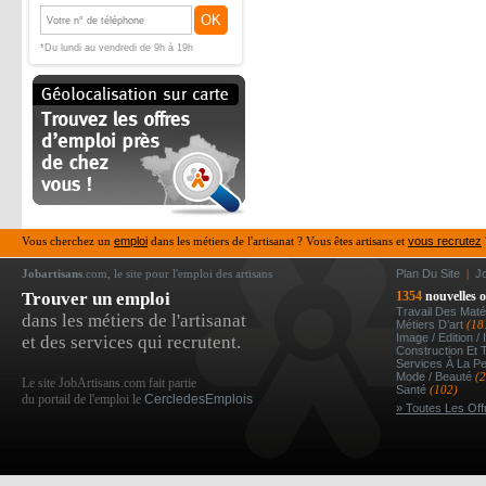
OK
*Du lundi au vendredi de 9h à 19h
Vous cherchez un
emploi
dans les métiers de l'artisanat ? Vous êtes artisans et
vous recrutez
Jobartisans
.com, le site pour l'emploi des artisans
Plan Du Site
|
J
Trouver un emploi
1354
nouvelles o
Travail Des Mat
dans les métiers de l'artisanat
Métiers D’art
(18
Image / Edition /
et des services qui recrutent.
Construction Et 
Services À La P
Mode / Beauté
(
Le site JobArtisans.com fait partie
Santé
(102)
du portail de l'emploi le
CercledesEmplois
» Toutes Les Off