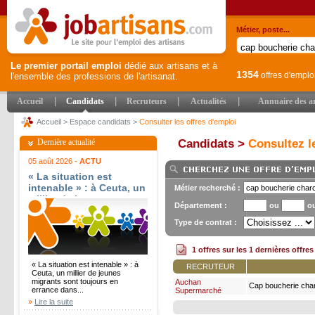
Métier, poste...
Le premier portail emploi
dédié aux artisans et à
1354
offres d'emplo
l'ensemble des professions de l'artisanat.
|
|
|
|
Accueil
Candidats
Recruteurs
Actualités
Annuaire des ar
Accueil
>
Espace candidats
>
Consulter les offres d'emploi
Dernière actualité
Candidats >
Consultez le
05 août 2026 -
ACTU
« La situation est
intenable » : à Ceuta, un
Métier recherché :
millier de jeunes
Département :
ou
o
migrants sont toujours
en errance dans l?
Type de contrat :
enclave - Ouest-France
1 offres sur les 1 dernières offre
« La situation est intenable » : à
RECRUTEUR
Ceuta, un millier de jeunes
migrants sont toujours en
Auchan
Cap boucherie charc
errance dans...
Supermarché
h/f
»
Lire la suite