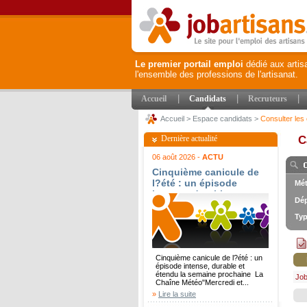
Le premier portail emploi
dédié aux artis
l'ensemble des professions de l'artisanat.
|
|
|
Accueil
Candidats
Recruteurs
Accueil
>
Espace candidats
>
Consulter les 
Dernière actualité
C
06 août 2026 -
ACTU
Cinquième canicule de
l?été : un épisode
Mét
intense, durable et
Dép
étendu la semaine
prochaine - La Chaîne
Typ
Météo
Cinquième canicule de l?été : un
épisode intense, durable et
étendu la semaine prochaine La
Job
Chaîne Météo"Mercredi et...
»
Lire la suite