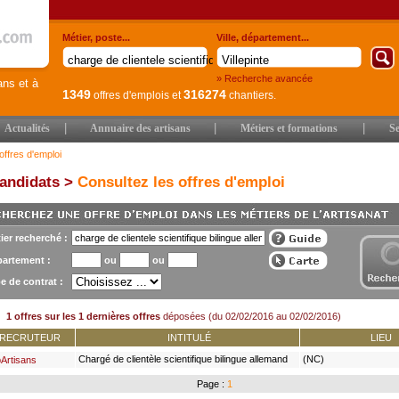
Métier, poste...
Ville, département...
» Recherche avancée
ans et à
1349
316274
offres d'emplois
et
chantiers.
|
|
|
Actualités
Annuaire des artisans
Métiers et formations
Se
offres d'emploi
andidats >
Consultez les offres d'emploi
ier recherché :
artement :
ou
ou
e de contrat :
1 offres sur les 1 dernières offres
déposées (du 02/02/2016 au 02/02/2016)
RECRUTEUR
INTITULÉ
LIEU
Chargé de clientèle scientifique bilingue allemand
(NC)
Artisans
h/f
Page :
1