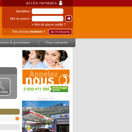
Identifiant :
Mot de passe :
» Mot de passe oublié ?
Pas encore
membre
?
|
rvices & prestations
Nous contacter
PUBLICITÉ