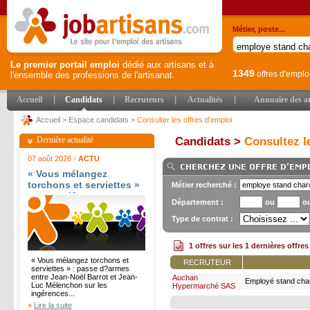
Métier, poste...
Le premier portail emploi
dédié aux artisans et à
1349
offres d'emplo
l'ensemble des professions de l'artisanat.
|
|
|
|
Accueil
Candidats
Recruteurs
Actualités
Annuaire des ar
Accueil
>
Espace candidats
>
Consulter les offres d'emploi
Dernière actualité
Candidats >
Consultez le
07 août 2026 -
ACTU
« Vous mélangez
torchons et serviettes »
Métier recherché :
: passe d?armes entre
Département :
ou
o
Jean-Noël Barrot et
Jean-Luc Mélenchon sur
Type de contrat :
les ingérences
étrangères - Le Parisien
1 offres sur les 1 dernières offre
« Vous mélangez torchons et
RECRUTEUR
serviettes » : passe d?armes
entre Jean-Noël Barrot et Jean-
Auchan
Employé stand char
Luc Mélenchon sur les
Hypermarché SAS
partiel f/h
ingérences...
»
Lire la suite