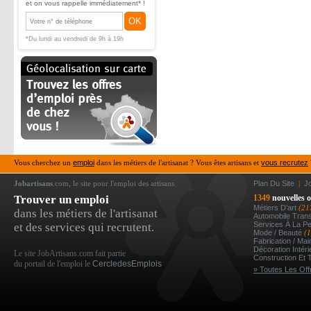
et on vous rappelle immédiatement* !
OK
*Du lundi au vendredi de 9h à 19h
Vous cherchez un
emploi
dans les métiers de l'artisanat ? Vous êtes artisans et
vous recrutez
Jobartisans
.com, le site pour l'emploi des artisans
Plan Du Site
|
J
Trouver un emploi
1349
nouvelles o
Métiers D’art
(21
dans les métiers de l'artisanat
Automobile Tran
Services À La P
et des services qui recrutent.
Mode / Beauté
(
Fabrication / Ma
Décoration Intér
Le site JobArtisans.com fait partie
Construction Et 
du portail de l'emploi le
CercledesEmplois
» Toutes Les Off