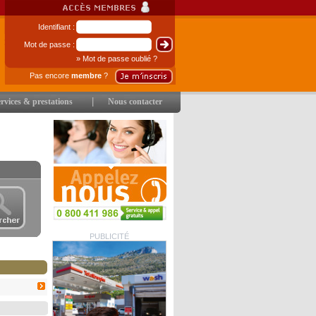
Identifiant :
Mot de passe :
» Mot de passe oublié ?
Pas encore
membre
?
|
rvices & prestations
Nous contacter
PUBLICITÉ