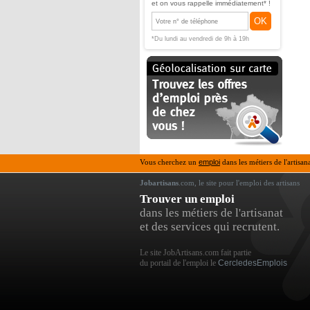
et on vous rappelle immédiatement* !
OK
*Du lundi au vendredi de 9h à 19h
Vous cherchez un
emploi
dans les métiers de l'artisan
Jobartisans
.com, le site pour l'emploi des artisans
Trouver un emploi
dans les métiers de l'artisanat
et des services qui recrutent.
Le site JobArtisans.com fait partie
du portail de l'emploi le
CercledesEmplois