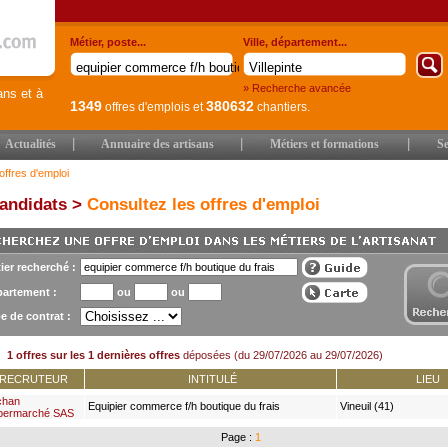
Métier, poste...
Ville, département...
» Recherche avancée
ans et à
1349
380632
offres d'emplois
et
chantiers.
|
|
|
Actualités
Annuaire des artisans
Métiers et formations
Se
offres d'emploi
andidats >
Consultez les offres d'emploi
ier recherché :
artement :
ou
ou
e de contrat :
1 offres sur les 1 dernières offres
déposées (du 29/07/2026 au 29/07/2026)
RECRUTEUR
INTITULÉ
LIEU
chan
Equipier commerce f/h boutique du frais
Vineuil (41)
permarché SAS
Page :
1