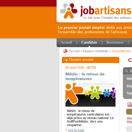
Le premier portail emploi
dédié aux artis
l'ensemble des professions de l'artisanat.
|
|
|
Accueil
Candidats
Recruteurs
Accueil
>
Espace candidats
>
Consulter les 
Dernière actualité
C
06 août 2026 -
ACTU
Météo : le retour de
températures
Mét
caniculaires est déjà
Dép
prévu au niveau national
- Le HuffPost
Typ
Météo : le retour de
températures caniculaires est
déjà prévu au niveau national Le
Au
HuffPostMétéo. Vers une
Hy
cinquième...
»
Lire la suite