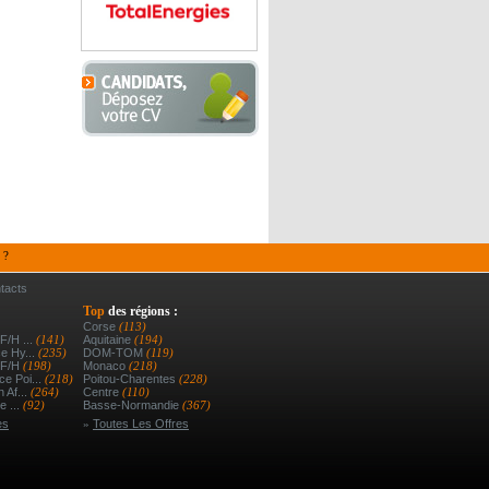
 ?
tacts
Top
des régions :
Corse
(113)
F/h ...
(141)
Aquitaine
(194)
e Hy...
(235)
DOM-TOM
(119)
 F/h
(198)
Monaco
(218)
e Poi...
(218)
Poitou-Charentes
(228)
 Af...
(264)
Centre
(110)
e ...
(92)
Basse-Normandie
(367)
es
»
Toutes Les Offres