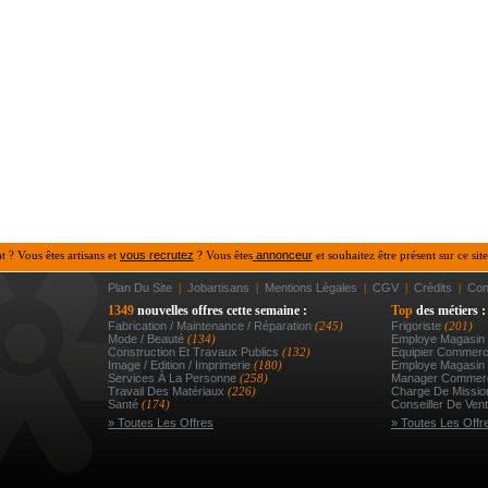
at ? Vous êtes artisans et
vous recrutez
? Vous êtes
annonceur
et souhaitez être présent sur ce site
Plan Du Site
|
Jobartisans
|
Mentions Légales
|
CGV
|
Crédits
|
Con
1349
nouvelles offres cette semaine :
Top
des métiers :
Fabrication / Maintenance / Réparation
(245)
Frigoriste
(201)
Mode / Beauté
(134)
Employe Magasin 
Construction Et Travaux Publics
(132)
Equipier Commerc
Image / Edition / Imprimerie
(180)
Employe Magasin
Services À La Personne
(258)
Manager Commerc
Travail Des Matériaux
(226)
Charge De Mission
Santé
(174)
Conseiller De Vent
» Toutes Les Offres
» Toutes Les Offr