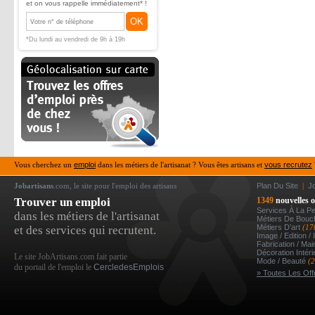
et on vous rappelle immédiatement* !
OK
*Du lundi au vendredi de 9h à 19h
Vous cherchez un
emploi
dans les métiers de l'artisanat ? Vous êtes artisans et
vous recrutez
Jobartisans
.com, le site pour l'emploi des artisans
Plan Du Site
|
J
Trouver un emploi
1349
nouvelles o
Services À La P
dans les métiers de l'artisanat
Métiers De Bou
Métiers D’art
(17
et des services qui recrutent.
Image / Edition /
Fabrication / Ma
Décoration Intér
Le site JobArtisans.com fait partie
Mode / Beauté
(
du portail de l'emploi le
CercledesEmplois
» Toutes Les Off