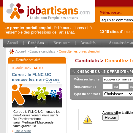
Métier, poste...
Le premier portail emploi
dédié aux artisans et à
1349
offres d'emplo
l'ensemble des professions de l'artisanat.
|
|
|
|
Accueil
Candidats
Recruteurs
Actualités
Annuaire des ar
Accueil
>
Espace candidats
>
Consulter les offres d'emploi
Dernière actualité
Candidats >
Consultez le
06 août 2026 -
ACTU
Corse : le FLNC-UC
menace les non-Corses
Métier recherché :
venant vivre sur l?île, l?
Département :
ou
o
antiterrorisme saisi -
Mediapart
Type de contrat :
Corse : le FLNC-UC menace les
Aucune offre à affich
non-Corses venant vivre sur l?
île, l?antiterrorisme
saisi Mediapart"Mascarade,
faute grave" : le...
»
Lire la suite