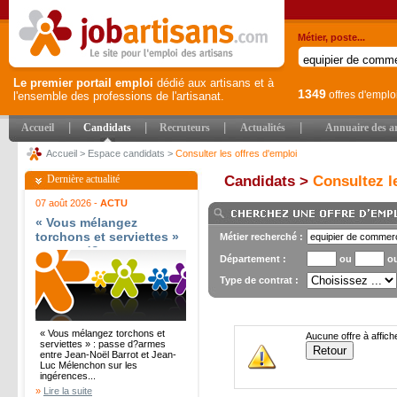
Métier, poste...
Le premier portail emploi
dédié aux artisans et à
1349
offres d'emplo
l'ensemble des professions de l'artisanat.
|
|
|
|
Accueil
Candidats
Recruteurs
Actualités
Annuaire des ar
Accueil
>
Espace candidats
>
Consulter les offres d'emploi
Dernière actualité
Candidats >
Consultez le
07 août 2026 -
ACTU
« Vous mélangez
torchons et serviettes »
Métier recherché :
: passe d?armes entre
Département :
ou
o
Jean-Noël Barrot et
Jean-Luc Mélenchon sur
Type de contrat :
les ingérences
étrangères - Le Parisien
« Vous mélangez torchons et
Aucune offre à affich
serviettes » : passe d?armes
entre Jean-Noël Barrot et Jean-
Luc Mélenchon sur les
ingérences...
»
Lire la suite