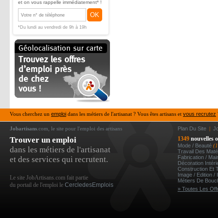
et on vous rappelle immédiatement* !
OK
*Du lundi au vendredi de 9h à 19h
Vous cherchez un
emploi
dans les métiers de l'artisanat ? Vous êtes artisans et
vous recrutez
Jobartisans
.com, le site pour l'emploi des artisans
Plan Du Site
|
J
Trouver un emploi
1349
nouvelles o
Mode / Beauté
(
dans les métiers de l'artisanat
Travail Des Mat
Fabrication / Ma
et des services qui recrutent.
Décoration Intér
Construction Et 
Image / Edition /
Le site JobArtisans.com fait partie
Métiers De Bou
du portail de l'emploi le
CercledesEmplois
» Toutes Les Off