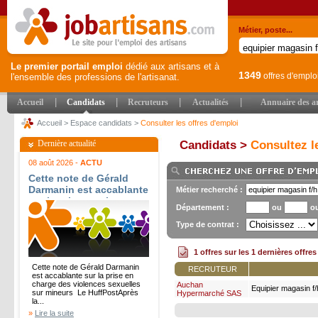
Métier, poste...
Le premier portail emploi
dédié aux artisans et à
1349
offres d'emplo
l'ensemble des professions de l'artisanat.
|
|
|
|
Accueil
Candidats
Recruteurs
Actualités
Annuaire des ar
Accueil
>
Espace candidats
>
Consulter les offres d'emploi
Dernière actualité
Candidats >
Consultez le
08 août 2026 -
ACTU
Cette note de Gérald
Darmanin est accablante
Métier recherché :
sur la prise en charge
Département :
ou
o
des violences sexuelles
sur mineurs - Le
Type de contrat :
HuffPost
1 offres sur les 1 dernières offre
Cette note de Gérald Darmanin
RECRUTEUR
est accablante sur la prise en
charge des violences sexuelles
Auchan
Equipier magasin f/
sur mineurs Le HuffPostAprès
Hypermarché SAS
la...
»
Lire la suite