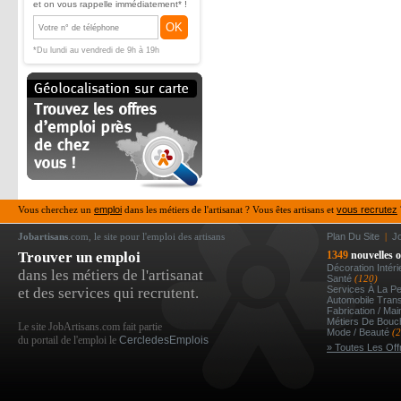
et on vous rappelle immédiatement* !
OK
*Du lundi au vendredi de 9h à 19h
Vous cherchez un
emploi
dans les métiers de l'artisanat ? Vous êtes artisans et
vous recrutez
Jobartisans
.com, le site pour l'emploi des artisans
Plan Du Site
|
J
Trouver un emploi
1349
nouvelles o
Décoration Intér
dans les métiers de l'artisanat
Santé
(120)
Services À La P
et des services qui recrutent.
Automobile Tran
Fabrication / Ma
Métiers De Bou
Le site JobArtisans.com fait partie
Mode / Beauté
(
du portail de l'emploi le
CercledesEmplois
» Toutes Les Off