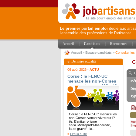
Le premier portail emploi
dédié aux artis
l'ensemble des professions de l'artisanat.
|
|
|
Accueil
Candidats
Recruteurs
Accueil
>
Espace candidats
>
Consulter les 
Dernière actualité
C
06 août 2026 -
ACTU
Corse : le FLNC-UC
menace les non-Corses
Mét
venant vivre sur l?île, l?
Dép
antiterrorisme saisi -
Mediapart
Typ
Corse : le FLNC-UC menace les
non-Corses venant vivre sur l?
île, l?antiterrorisme
Au
saisi Mediapart"Mascarade,
Hy
faute grave" : le...
»
Lire la suite