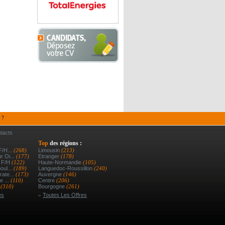
 ?
tacts
Top
des régions :
F/h...
(268)
Limousin
(213)
r Oi...
(177)
Etranger
(178)
d F/h
(122)
Haute-Normandie
(105)
oul...
(189)
Languedoc-Roussillon
(240)
ate...
(173)
Auvergne
(146)
e ...
(110)
Centre
(206)
r
(310)
Bourgogne
(261)
es
»
Toutes Les Offres