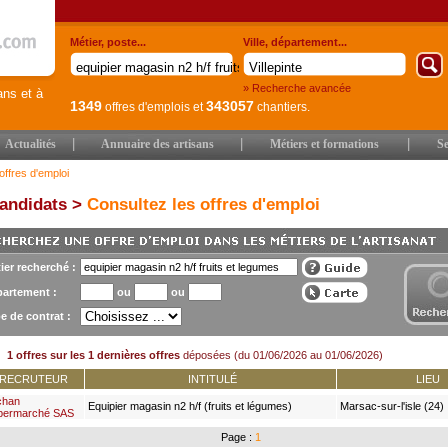
Métier, poste...
Ville, département...
» Recherche avancée
ans et à
1349
343057
offres d'emplois
et
chantiers.
|
|
|
Actualités
Annuaire des artisans
Métiers et formations
Se
offres d'emploi
andidats >
Consultez les offres d'emploi
ier recherché :
artement :
ou
ou
e de contrat :
1 offres sur les 1 dernières offres
déposées (du 01/06/2026 au 01/06/2026)
RECRUTEUR
INTITULÉ
LIEU
chan
Equipier magasin n2 h/f (fruits et légumes)
Marsac-sur-l'isle (24)
permarché SAS
Page :
1