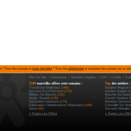
at ? Vous êtes artisans et
vous recrutez
? Vous êtes
annonceur
et souhaitez être présent sur ce site
Plan Du Site
|
Jobartisans
|
Mentions Légales
|
CGV
|
Crédits
|
Con
1349
nouvelles offres cette semaine :
Top
des métiers :
Travail Des Matériaux
(180)
Equipier Magasin 
Services À La Personne
(270)
Auchan Nogent Su
Métiers De Bouche
(242)
Boucher En Stan
Mode / Beauté
(128)
Ouvrier Vendeur B
Décoration Intérieure
(174)
Moniteur Demonstr
Fabrication / Maintenance / Réparation
(286)
Conseiller De Vent
Santé
(69)
Serrurier-Metallie
» Toutes Les Offres
» Toutes Les Offr