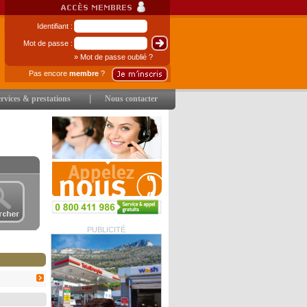
Identifiant :
Mot de passe :
» Mot de passe oublié ?
Pas encore
membre
?
|
rvices & prestations
Nous contacter
PUBLICITÉ