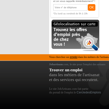
et on vous rappelle immédiatement* !
OK
*Du lundi au vendredi de 9h à 19h
Vous cherchez un
emploi
dans les métiers de l'artisan
Jobartisans
.com, le site pour l'emploi des artisans
Trouver un emploi
dans les métiers de l'artisanat
et des services qui recrutent.
Le site JobArtisans.com fait partie
du portail de l'emploi le
CercledesEmplois