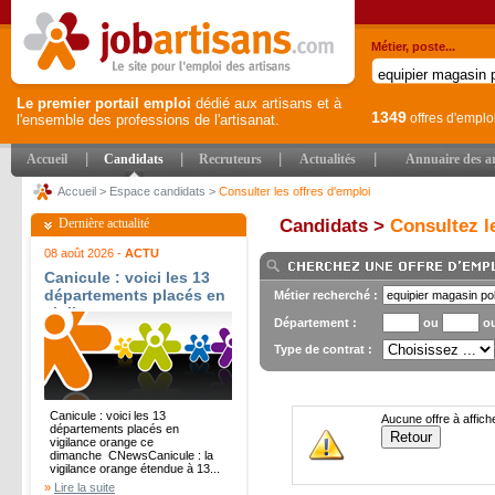
Métier, poste...
Le premier portail emploi
dédié aux artisans et à
1349
offres d'emplo
l'ensemble des professions de l'artisanat.
|
|
|
|
Accueil
Candidats
Recruteurs
Actualités
Annuaire des ar
Accueil
>
Espace candidats
>
Consulter les offres d'emploi
Dernière actualité
Candidats >
Consultez le
08 août 2026 -
ACTU
Canicule : voici les 13
départements placés en
Métier recherché :
vigilance orange ce
Département :
ou
o
dimanche - CNews
Type de contrat :
Canicule : voici les 13
Aucune offre à affich
départements placés en
vigilance orange ce
dimanche CNewsCanicule : la
vigilance orange étendue à 13...
»
Lire la suite