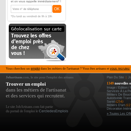
et on vous rappelle immédiatement* !
OK
*Du lundi au vendredi de 9h à 19h
Vous cherchez un
emploi
dans les métiers de l'artisanat ? Vous êtes artisans et
vous recrutez
Jobartisans
.com, le site pour l'emploi des artisans
Plan Du Site
|
J
Trouver un emploi
1349
nouvelles o
Image / Edition /
dans les métiers de l'artisanat
Services À La P
Métiers De Bou
et des services qui recrutent.
Automobile Tran
Santé
(254)
Métiers D’art
(12
Le site JobArtisans.com fait partie
Décoration Intér
du portail de l'emploi le
CercledesEmplois
» Toutes Les Off