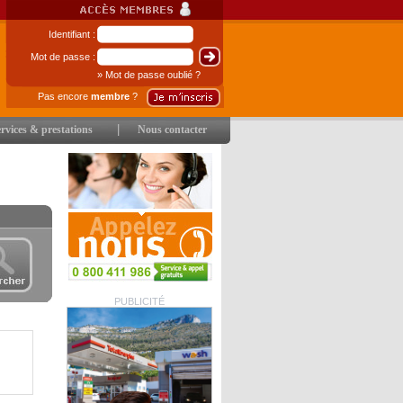
Identifiant :
Mot de passe :
» Mot de passe oublié ?
Pas encore
membre
?
|
rvices & prestations
Nous contacter
PUBLICITÉ