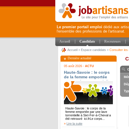
Le premier portail emploi
dédié aux artis
l'ensemble des professions de l'artisanat.
|
|
|
Accueil
Candidats
Recruteurs
Accueil
>
Espace candidats
>
Consulter les 
Dernière actualité
C
05 août 2026 -
ACTU
Haute-Savoie : le corps
de la femme emportée
Mét
par une lave torrentielle
Dép
à Sixt-Fer-à-Cheval a été
retrouvé - ici.fr
Typ
Haute-Savoie : le corps de la
femme emportée par une lave
torrentielle à Sixt-Fer-à-Cheval a
été retrouvé ici.frLe corps...
»
Lire la suite