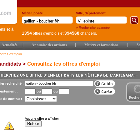
Métier, poste...
Ville, département...
» Recherche avancée
ans et à
1354
394568
offres d'emplois
et
chantiers.
|
|
|
Actualités
Annuaire des artisans
Métiers et formations
Se
offres d'emploi
andidats >
Consultez les offres d'emploi
ier recherché :
artement :
ou
ou
e de contrat :
Aucune offre à afficher