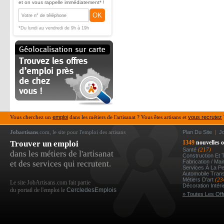
et on vous rappelle immédiatement* !
OK
*Du lundi au vendredi de 9h à 19h
Vous cherchez un
emploi
dans les métiers de l'artisanat ? Vous êtes artisans et
vous recrutez
Jobartisans
.com, le site pour l'emploi des artisans
Plan Du Site
|
J
Trouver un emploi
1349
nouvelles o
Santé
(217)
dans les métiers de l'artisanat
Construction Et 
Fabrication / Ma
et des services qui recrutent.
Services À La P
Automobile Tran
Métiers D’art
(23
Le site JobArtisans.com fait partie
Décoration Intér
du portail de l'emploi le
CercledesEmplois
» Toutes Les Off