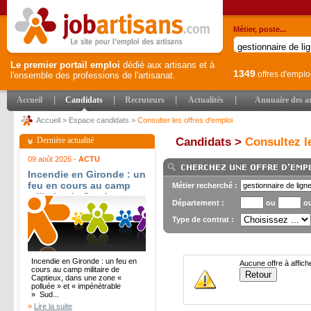
Métier, poste...
Le premier portail emploi
dédié aux artisans et à
1349
offres d'emplo
l'ensemble des professions de l'artisanat.
|
|
|
|
Accueil
Candidats
Recruteurs
Actualités
Annuaire des ar
Accueil
>
Espace candidats
>
Consulter les offres d'emploi
Dernière actualité
Candidats >
Consultez le
09 août 2026 -
ACTU
Incendie en Gironde : un
feu en cours au camp
Métier recherché :
militaire de Captieux,
Département :
ou
o
dans une zone « polluée
» et « impénétrable » -
Type de contrat :
Sud Ouest
Incendie en Gironde : un feu en
Aucune offre à affich
cours au camp militaire de
Captieux, dans une zone «
polluée » et « impénétrable
» Sud...
»
Lire la suite