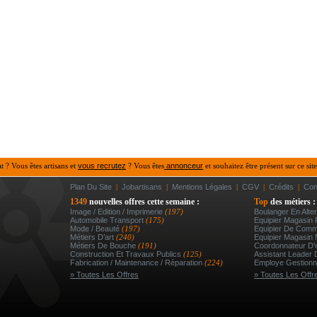
at ? Vous êtes artisans et
vous recrutez
? Vous êtes
annonceur
et souhaitez être présent sur ce site
Plan Du Site
|
Jobartisans
|
Mentions Légales
|
CGV
|
Crédits
|
Con
1349
nouvelles offres cette semaine :
Top
des métiers :
Image / Edition / Imprimerie
(197)
Boulanger En Alter
Automobile Transport
(175)
Equipier Magasin 
Mode / Beauté
(197)
Equipier De Comm
Métiers D’art
(240)
Equipier Magasin 
Métiers De Bouche
(191)
Coordonnateur D'e
Construction Et Travaux Publics
(125)
Assistant Leader 
Fabrication / Maintenance / Réparation
(224)
Employe Gestionna
» Toutes Les Offres
» Toutes Les Offr