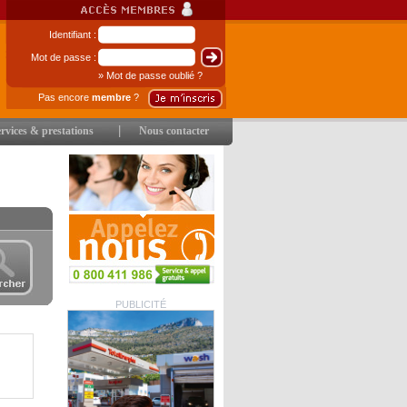
Identifiant :
Mot de passe :
» Mot de passe oublié ?
Pas encore
membre
?
|
rvices & prestations
Nous contacter
PUBLICITÉ