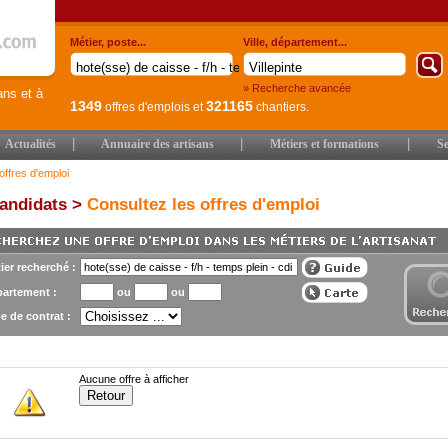
Métier, poste...
Ville, département...
» Recherche avancée
ans et à
1349
321165
offres d'emplois
et
chantiers.
|
|
|
Actualités
Annuaire des artisans
Métiers et formations
Se
offres d'emploi
andidats >
Consultez les offres d'emploi
ier recherché :
artement :
ou
ou
e de contrat :
Aucune offre à afficher