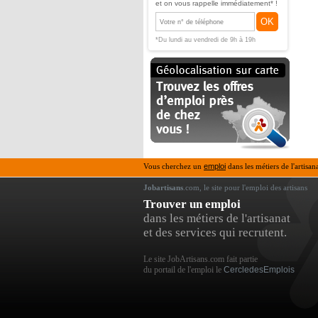
et on vous rappelle immédiatement* !
OK
*Du lundi au vendredi de 9h à 19h
Vous cherchez un
emploi
dans les métiers de l'artisan
Jobartisans
.com, le site pour l'emploi des artisans
Trouver un emploi
dans les métiers de l'artisanat
et des services qui recrutent.
Le site JobArtisans.com fait partie
du portail de l'emploi le
CercledesEmplois