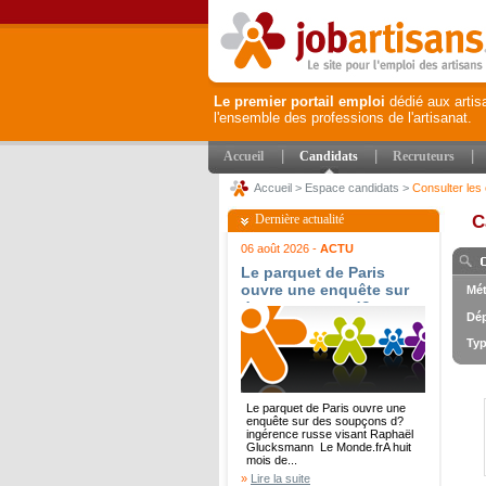
Le premier portail emploi
dédié aux artis
l'ensemble des professions de l'artisanat.
|
|
|
Accueil
Candidats
Recruteurs
Accueil
>
Espace candidats
>
Consulter les 
Dernière actualité
C
06 août 2026 -
ACTU
Le parquet de Paris
ouvre une enquête sur
Mét
des soupçons d?
Dép
ingérence russe visant
Raphaël Glucksmann -
Typ
Le Monde.fr
Le parquet de Paris ouvre une
enquête sur des soupçons d?
ingérence russe visant Raphaël
Glucksmann Le Monde.frA huit
mois de...
»
Lire la suite