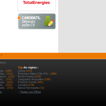
 ?
tacts
Top
des régions :
na...
(165)
Corse
(151)
Ray...
(151)
Provence-Alpes-Côte D'A...
(280)
erce...
(115)
Île-De-France
(254)
N2 ...
(151)
Languedoc-Roussillon
(109)
qui...
(201)
Franche-Comté
(205)
De ...
(191)
Lorraine
(278)
ire...
(375)
Basse-Normandie
(72)
es
»
Toutes Les Offres