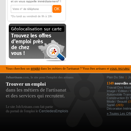
et on vous rappelle immédiatement* !
OK
*Du lundi au vendredi de 9h à 19h
Vous cherchez un
emploi
dans les métiers de l'artisanat ? Vous êtes artisans et
vous recrutez
Jobartisans
.com, le site pour l'emploi des artisans
Plan Du Site
|
J
Trouver un emploi
1349
nouvelles o
Travail Des Mat
dans les métiers de l'artisanat
Image / Edition /
Automobile Tran
et des services qui recrutent.
Construction Et 
Mode / Beauté
(
Santé
(203)
Le site JobArtisans.com fait partie
Décoration Intér
du portail de l'emploi le
CercledesEmplois
» Toutes Les Off