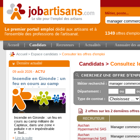
Métier, poste...
Le premier portail emploi
dédié aux artisans et à
1349
offres d'emplo
l'ensemble des professions de l'artisanat.
|
|
|
|
Accueil
Candidats
Recruteurs
Actualités
Annuaire des ar
Accueil
>
Espace candidats
>
Consulter les offres d'emploi
Dernière actualité
Candidats >
Consultez le
09 août 2026 -
ACTU
Incendie en Gironde : un
feu en cours au camp
Métier recherché :
militaire de Captieux,
Département :
ou
o
dans une zone « polluée
» et « impénétrable » -
Type de contrat :
Sud Ouest
2 offres sur les 2 dernières offre
Incendie en Gironde : un feu en
RECRUTEUR
cours au camp militaire de
Captieux, dans une zone «
Auchan
Manager commerce b
polluée » et « impénétrable
Hypermarché SAS
» Sud...
Auchan
Manager commerce b
»
Lire la suite
Hypermarché SAS