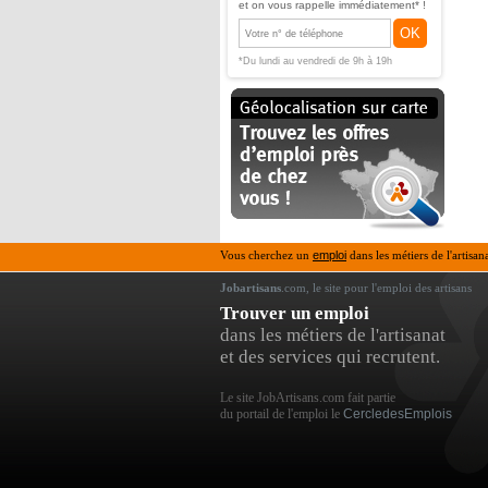
et on vous rappelle immédiatement* !
OK
*Du lundi au vendredi de 9h à 19h
Vous cherchez un
emploi
dans les métiers de l'artisan
Jobartisans
.com, le site pour l'emploi des artisans
Trouver un emploi
dans les métiers de l'artisanat
et des services qui recrutent.
Le site JobArtisans.com fait partie
du portail de l'emploi le
CercledesEmplois