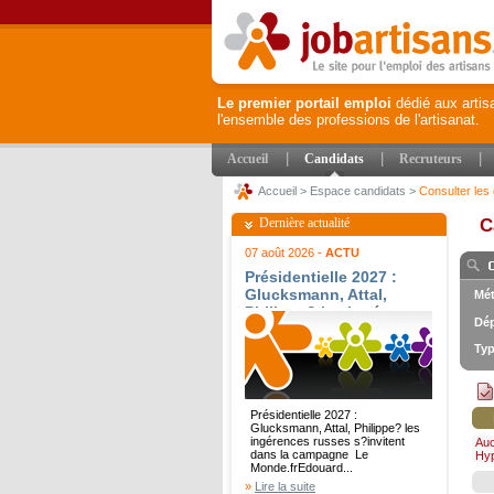
Le premier portail emploi
dédié aux artis
l'ensemble des professions de l'artisanat.
|
|
|
Accueil
Candidats
Recruteurs
Accueil
>
Espace candidats
>
Consulter les 
Dernière actualité
C
07 août 2026 -
ACTU
Présidentielle 2027 :
Glucksmann, Attal,
Mét
Philippe? les ingérences
Dép
russes s?invitent dans
la campagne - Le
Typ
Monde.fr
Présidentielle 2027 :
Glucksmann, Attal, Philippe? les
ingérences russes s?invitent
Au
dans la campagne Le
Hy
Monde.frEdouard...
»
Lire la suite