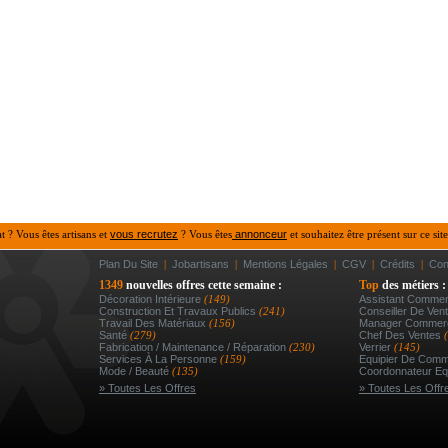
at ? Vous êtes artisans et
vous recrutez
? Vous êtes
annonceur
et souhaitez être présent sur ce site
Plan Du Site
|
Jobartisans
|
Mentions Légales
|
CGV
|
Crédits
|
Con
1349
nouvelles offres cette semaine :
Top
des métiers :
Décoration Intérieure
(149)
Assistant Commerc
Construction Et Travaux Publics
(241)
Conseiller De Vent
Travail Des Matériaux
(156)
Manager Commerc
Santé
(279)
Chef Des Ventes
Fabrication / Maintenance / Réparation
(230)
Verrier
(145)
Services À La Personne
(159)
Equipier De Comm
Mode / Beauté
(135)
Coordonnateur Eq
» Toutes Les Offres
» Toutes Les Offr