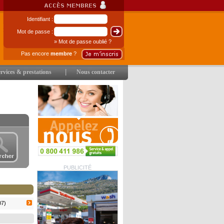
Identifiant :
Mot de passe :
» Mot de passe oublié ?
Pas encore
membre
?
|
rvices & prestations
Nous contacter
PUBLICITÉ
07)