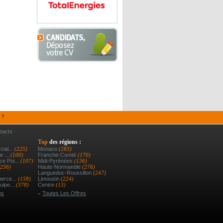
 ?
tacts
Top
des régions :
ial...
(225)
Monaco
(283)
e ...
(100)
Franche-Comté
(170)
e Poi...
(107)
Midi-Pyrénées
(136)
(236)
Haute-Normandie
(276)
Languedoc-Roussillon
(247)
erce...
(158)
Limousin
(224)
uipe...
(378)
Centre
(13)
es
»
Toutes Les Offres