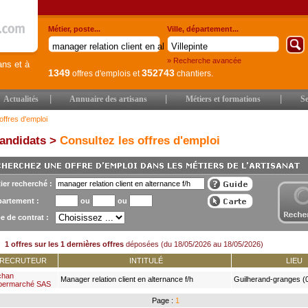
Métier, poste...
Ville, département...
» Recherche avancée
ans et à
1349
352743
offres d'emplois
et
chantiers.
|
|
|
Actualités
Annuaire des artisans
Métiers et formations
Se
offres d'emploi
andidats >
Consultez les offres d'emploi
ier recherché :
artement :
ou
ou
e de contrat :
1 offres sur les 1 dernières offres
déposées (du 18/05/2026 au 18/05/2026)
RECRUTEUR
INTITULÉ
LIEU
chan
Manager relation client en alternance f/h
Guilherand-granges (
permarché SAS
Page :
1