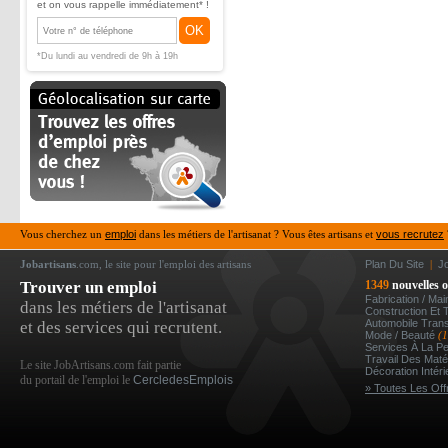
et on vous rappelle immédiatement* !
OK
*Du lundi au vendredi de 9h à 19h
Vous cherchez un
emploi
dans les métiers de l'artisanat ? Vous êtes artisans et
vous recrutez
Jobartisans
.com, le site pour l'emploi des artisans
Plan Du Site
|
J
Trouver un emploi
1349
nouvelles o
Fabrication / Ma
dans les métiers de l'artisanat
Construction Et 
Automobile Tran
et des services qui recrutent.
Mode / Beauté
(
Services À La P
Travail Des Mat
Le site JobArtisans.com fait partie
Décoration Intér
du portail de l'emploi le
CercledesEmplois
» Toutes Les Off