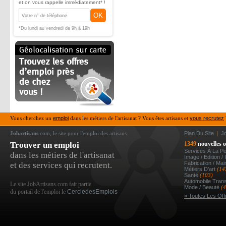
et on vous rappelle immédiatement* !
OK
*Du lundi au vendredi de 9h à 19h
Vous cherchez un
emploi
dans les métiers de l'artisanat ? Vous êtes artisans et
vous recrutez
Jobartisans
.com, le site pour l'emploi des artisans
Plan Du Site
|
J
Trouver un emploi
1349
nouvelles o
Services À La P
dans les métiers de l'artisanat
Image / Edition /
Fabrication / Ma
et des services qui recrutent.
Métiers D’art
(14
Santé
(103)
Automobile Tran
Le site JobArtisans.com fait partie
Mode / Beauté
(
du portail de l'emploi le
CercledesEmplois
» Toutes Les Off