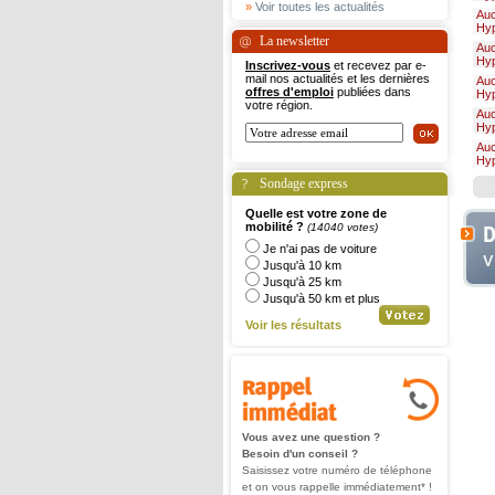
»
Voir toutes les actualités
Au
Hy
La newsletter
Au
Hy
Inscrivez-vous
et recevez par e-
mail nos actualités et les dernières
Au
offres d'emploi
publiées dans
Hy
votre région.
Au
Hy
Au
Hy
Sondage express
Quelle est votre zone de
mobilité ?
(14040 votes)
Je n'ai pas de voiture
Jusqu'à 10 km
Jusqu'à 25 km
Jusqu'à 50 km et plus
Voir les résultats
Vous avez une question ?
Besoin d'un conseil ?
Saisissez votre numéro de téléphone
et on vous rappelle immédiatement* !