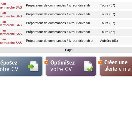
12h à 18h
chan
Préparateur de commandes / livreur drive f/h
Tours (37)
permarché SAS
12h/semaine
chan
Préparateur de commandes / livreur drive f/h
Tours (37)
permarché SAS
12h/semaine
chan
Préparateur de commandes / livreur drive f/h
Tours (37)
permarché SAS
12h/semaine
chan
Préparateur de commandes / livreur drive f/h
Tours (37)
permarché SAS
12h/semaine
chan
Préparateur de commandes / livreur drive f/h en
Aubière (63)
permarché SAS
cdi à temps partiel 12h hebdomadaires
Page :
1