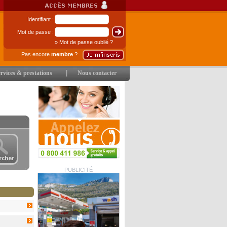
Identifiant :
Mot de passe :
» Mot de passe oublié ?
Pas encore
membre
?
|
rvices & prestations
Nous contacter
PUBLICITÉ