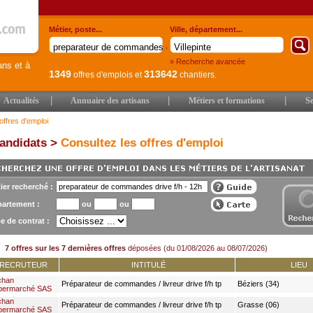
Métier, poste...
Ville, département...
» Recherche avancée
ans et à
1349
313642
offres d'emplois
et
chantiers.
|
|
|
Actualités
Annuaire des artisans
Métiers et formations
Se
offres d'emploi
andidats >
Consultez les offres d'emploi
ier recherché :
artement :
ou
ou
e de contrat :
7 offres sur les 7 dernières offres
déposées (du 01/08/2026 au 08/07/2026)
RECRUTEUR
INTITULÉ
LIEU
chan
Préparateur de commandes / livreur drive f/h tp
Béziers (34)
permarché SAS
12h
chan
Préparateur de commandes / livreur drive f/h tp
Grasse (06)
permarché SAS