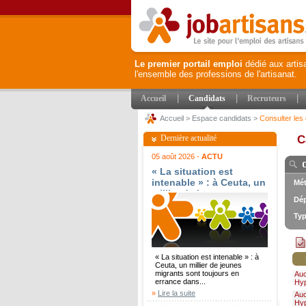
Le premier portail emploi
dédié aux artis
l'ensemble des professions de l'artisanat.
|
|
|
Accueil
Candidats
Recruteurs
Accueil
>
Espace candidats
>
Consulter les 
Dernière actualité
C
05 août 2026 -
ACTU
« La situation est
intenable » : à Ceuta, un
Mét
millier de jeunes
Dép
migrants sont toujours
en errance dans l?
Typ
enclave - Ouest-France
« La situation est intenable » : à
Ceuta, un millier de jeunes
migrants sont toujours en
Au
errance dans...
Hy
»
Lire la suite
Au
Hy