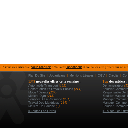
at ? Vous êtes artisans et
vous recrutez
? Vous êtes
annonceur
et souhaitez être présent sur ce site
Plan Du Site
|
Jobartisans
|
Mentions Légales
|
CGV
|
Crédits
|
Con
1349
nouvelles offres cette semaine :
Top
des métiers :
Automobile Transport
(185)
Demonstrateur
(1
Construction Et Travaux Publics
(214)
Equipier Commerc
Mode / Beauté
(237)
Responsable De S
Métiers D’art
(215)
Equipier Magasin 
Services À La Personne
(231)
Manager Commerc
Travail Des Matériaux
(264)
Manager Commer
Métiers De Bouche
(3)
Equipier Commerc
» Toutes Les Offres
» Toutes Les Offr