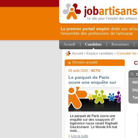
Le premier portail emploi
dédié aux artis
l'ensemble des professions de l'artisanat.
|
|
|
Accueil
Candidats
Recruteurs
Accueil
>
Espace candidats
>
Consulter les 
Dernière actualité
C
06 août 2026 -
ACTU
Le parquet de Paris
ouvre une enquête sur
Mét
des soupçons d?
Dép
ingérence russe visant
Raphaël Glucksmann -
Typ
Le Monde.fr
Le parquet de Paris ouvre une
enquête sur des soupçons d?
ingérence russe visant Raphaël
Glucksmann Le Monde.frÀ huit
mois...
»
Lire la suite