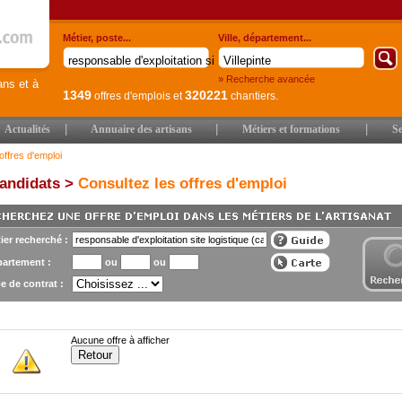
Métier, poste...
Ville, département...
» Recherche avancée
ans et à
1349
320221
offres d'emplois
et
chantiers.
|
|
|
Actualités
Annuaire des artisans
Métiers et formations
Se
offres d'emploi
andidats >
Consultez les offres d'emploi
ier recherché :
artement :
ou
ou
e de contrat :
Aucune offre à afficher