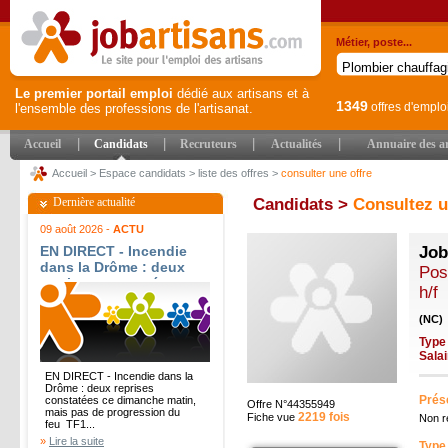
Métier, poste...
Le premier portail emploi
dédié aux artisans et à
1349
offres d'emplo
l'ensemble des professions de l'artisanat.
|
|
|
|
Accueil
Candidats
Recruteurs
Actualités
Annuaire des ar
Accueil
>
Espace candidats
>
liste des offres
>
consulter une offre
Dernière actualité
Candidats >
Consultez u
09 août 2026 -
ACTU
EN DIRECT - Incendie
Job
dans la Drôme : deux
Pos
reprises constatées ce
h/f
dimanche matin, mais
pas de progression du
(NC)
feu - TF1 Info
Type
Sala
EN DIRECT - Incendie dans la
Drôme : deux reprises
Prése
constatées ce dimanche matin,
Offre N°44355949
mais pas de progression du
2219 fois
Fiche vue
Non r
feu TF1...
»
Lire la suite
Type