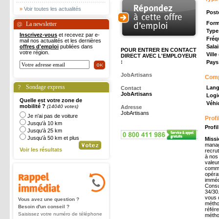
»
Voir toutes les actualités
Post
Form
La newsletter
Type
Inscrivez-vous
et recevez par e-
Fréq
mail nos actualités et les dernières
offres d'emploi
publiées dans
Salai
POUR ENTRER EN CONTACT
votre région.
Ville
DIRECT AVEC L'EMPLOYEUR
:
Pays 
JobArtisans
Com
Sondage express
Lang
Contact
JobArtisans
Logic
Quelle est votre zone de
Véhic
mobilité ?
(14040 votes)
Adresse
JobArtisans
Je n'ai pas de voiture
Profi
Jusqu'à 10 km
Profi
Jusqu'à 25 km
Jusqu'à 50 km et plus
Missi
manag
Voir les résultats
recru
à nos
valeur
comme
opérat
imméd
Consu
34/30
vous d
Vous avez une question ?
métho
Besoin d'un conseil ?
référ
Saisissez votre numéro de téléphone
métho