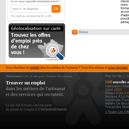
missi
et on vous rappelle immédiatement* !
notre
forma
OK
accom
d'appo
*Du lundi au vendredi de 9h à 19h
possib
partag
Retour
Vous cherchez un
emploi
dans les métiers de l'artisanat ? Vous êtes artisans et
vous recrutez
Jobartisans
.com, le site pour l'emploi des artisans
Plan Du Site
|
J
Trouver un emploi
1349
nouvelles o
Fabrication / Ma
dans les métiers de l'artisanat
Santé
(202)
Métiers D’art
(14
et des services qui recrutent.
Services À La P
Automobile Tran
Métiers De Bou
Le site JobArtisans.com fait partie
Travail Des Mat
du portail de l'emploi le
CercledesEmplois
» Toutes Les Off