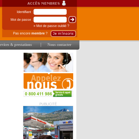
Identifiant :
Mot de passe :
» Mot de passe oublié ?
Pas encore
membre
?
|
rvices & prestations
Nous contacter
PUBLICITÉ