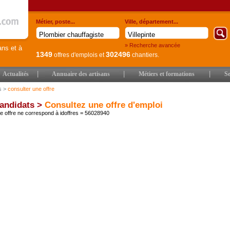
Métier, poste...
Ville, département...
» Recherche avancée
ans et à
1349
302496
offres d'emplois
et
chantiers.
|
|
|
Actualités
Annuaire des artisans
Métiers et formations
Se
s
>
consulter une offre
andidats >
Consultez une offre d'emploi
 offre ne correspond à idoffres = 56028940