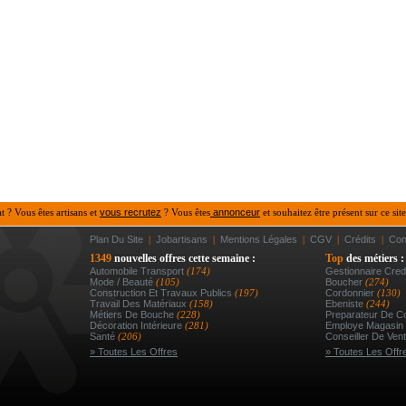
at ? Vous êtes artisans et
vous recrutez
? Vous êtes
annonceur
et souhaitez être présent sur ce site
Plan Du Site
|
Jobartisans
|
Mentions Légales
|
CGV
|
Crédits
|
Con
1349
nouvelles offres cette semaine :
Top
des métiers :
Automobile Transport
(174)
Gestionnaire Credi
Mode / Beauté
(105)
Boucher
(274)
Construction Et Travaux Publics
(197)
Cordonnier
(130)
Travail Des Matériaux
(158)
Ebeniste
(244)
Métiers De Bouche
(228)
Preparateur De 
Décoration Intérieure
(281)
Employe Magasin 
Santé
(206)
Conseiller De Vent
» Toutes Les Offres
» Toutes Les Offr