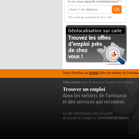
et on vous rappelle immédiatement* !
OK
*Du lundi au vendredi de 9h à 19h
Vous cherchez un
emploi
dans les métiers de l'artisan
Jobartisans
.com, le site pour l'emploi des artisans
Trouver un emploi
dans les métiers de l'artisanat
et des services qui recrutent.
Le site JobArtisans.com fait partie
du portail de l'emploi le
CercledesEmplois