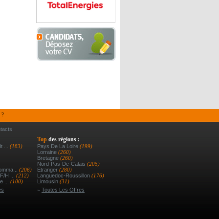
 ?
tacts
Top
des régions :
t ...
(183)
Pays De La Loire
(199)
Lorraine
(260)
Bretagne
(260)
Nord-Pas-De-Calais
(205)
Comma...
(206)
Etranger
(280)
F/h ...
(212)
Languedoc-Roussillon
(176)
e ...
(100)
Limousin
(31)
es
»
Toutes Les Offres