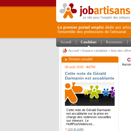
Le premier portail emploi
dédié aux artis
l'ensemble des professions de l'artisanat.
|
|
|
Accueil
Candidats
Recruteurs
Accueil
>
Espace candidats
>
liste des offre
Dernière actualité
C
Aucune
08 août 2026 -
ACTU
Cette note de Gérald
Darmanin est accablante
sur la prise en charge
des violences sexuelles
sur mineurs - Le
HuffPost
Cette note de Gérald Darmanin
est accablante sur la prise en
charge des violences sexuelles
sur mineurs Le
HuffPostViolences...
»
Lire la suite